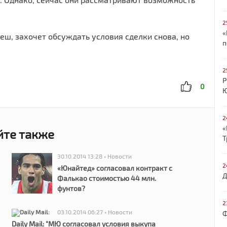
2
«
еш, захочет обсуждать условия сделки снова, но
п
2
Р
0
Ю
2
«
йте также
Т
30.10.2014 13:28 • Новости
2
«Юнайтед» согласовал контракт с
Д
Фалькао стоимостью 44 млн.
фунтов?
2
03.10.2014 06:27 • Новости
Ф
Daily Mail: "МЮ согласовал условия выкупа