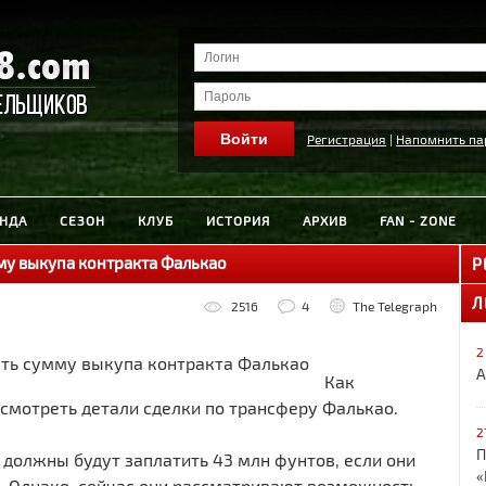
Регистрация
|
Напомнить па
НДА
СЕЗОН
КЛУБ
ИСТОРИЯ
АРХИВ
FAN - ZONE
му выкупа контракта Фалькао
Р
Л
2516
4
The Telegraph
2
А
Как
есмотреть детали сделки по трансферу Фалькао.
2
П
 должны будут заплатить 43 млн фунтов, если они
«
е. Однако, сейчас они рассматривают возможность