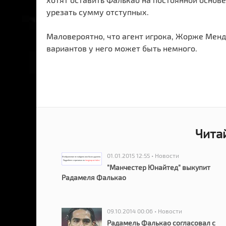
урезать сумму отступных.
Маловероятно, что агент игрока, Жорже Менд
вариантов у него может быть немного.
Чита
01.01.2015 12:55 • Новости
"Манчестер Юнайтед" выкупит
Радамеля Фалькао
09.10.2014 00:06 • Новости
Радамель Фалькао согласовал с