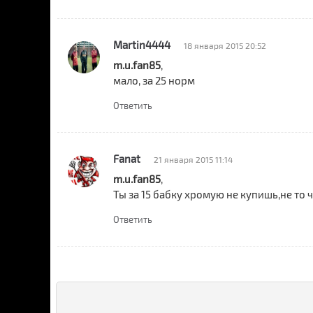
Martin4444
18 января 2015 20:52
m.u.fan85
,
мало, за 25 норм
Ответить
Fanat
21 января 2015 11:14
m.u.fan85
,
Ты за 15 бабку хромую не купишь,не то 
Ответить