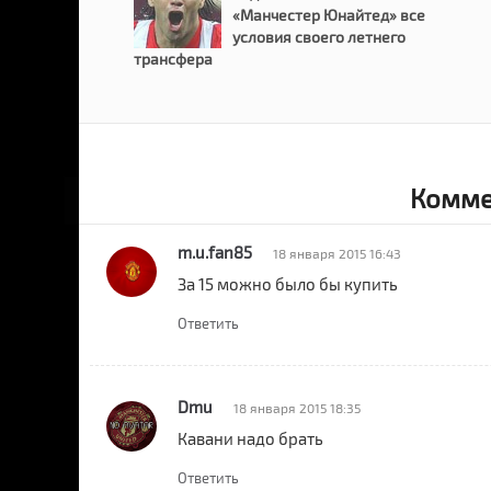
«Манчестер Юнайтед» все
условия своего летнего
трансфера
Комме
m.u.fan85
18 января 2015 16:43
За 15 можно было бы купить
Ответить
Dmu
18 января 2015 18:35
Кавани надо брать
Ответить