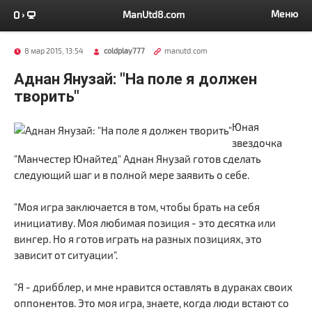
Меню
ManUtd8.com
8 мар 2015, 13:54
coldplay777
manutd.com
Аднан Янузай: "На поле я должен
творить"
Юная
звездочка
"Манчестер Юнайтед" Аднан Янузай готов сделать
следующий шаг и в полной мере заявить о себе.
"Моя игра заключается в том, чтобы брать на себя
инициативу. Моя любимая позиция - это десятка или
вингер. Но я готов играть на разных позициях, это
зависит от ситуации".
"Я - дрибблер, и мне нравится оставлять в дураках своих
оппонентов. Это моя игра, знаете, когда люди встают со