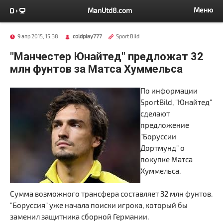
Меню
ManUtd8.com
9 апр 2015, 15:38
coldplay777
Sport Bild
"Манчестер Юнайтед" предложат 32
млн фунтов за Матса Хуммельса
По информации
SportBild, "Юнайтед"
сделают
предложение
"Боруссии
Дортмунд" о
покупке Матса
Хуммельса.
Сумма возможного трансфера составляет 32 млн фунтов.
"Боруссия" уже начала поиски игрока, который бы
заменил защитника сборной Германии.