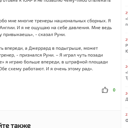
2
«
 обо мне многие тренеры национальных сборных. Я
п
 Англии. И я не ощущаю на себе давления. Мне ведь
у привыкаешь», - сказал Руни.
2
Р
рать впереди, а Джеррард в подыгрыше, может
Ю
ренер, - признался Руни. – Я играл чуть позади
ре» я играю больше впереди, в штрафной площади
2
Обе схему работают. И я очень этому рад».
«
Т
0
2
Д
2
Ф
йте также