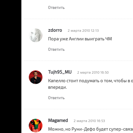
Ответить
zdorro
2 марта 2010 12:13
Пора уже Англии выиграть ЧМ
Ответить
Tujh95_MU
2 марта 2010 16:50
Капелло стоит подумать о том, чтобы в
впереди.
Ответить
Magamed
2 марта 2010 16:53
Можно, но Руни-Дефо будет супер-связка