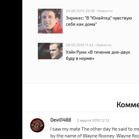
24.08.2013 20:56 • Новости
Энрикес: "В "Юнайтед" чувствую
себя как дома"
26.05.2010 11:43 • Новости
Уэйн Руни: «В течение дня-двух
буду в норме»
Комме
Devil1488
2 марта 2010 12:12
I saw my mate The other day He said to me
by the name of Wayne Rooney. Wayne Ro