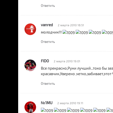
Ответить
vanred
2 марта 2010 18:51
молодчик!!!
Ответить
FIDO
2 марта 2010 19:01
Все прекрасно,Руни лучший...токо бы заз
красавчик,Уверено ,четко,забивает,этот 
Ответить
№1MU
2 марта 2010 19:11