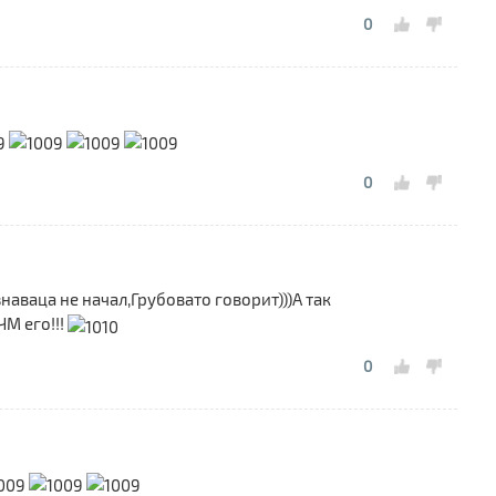
«
0
Л
1
«
п
0
наваца не начал,Грубовато говорит)))А так
ЧМ его!!!
0