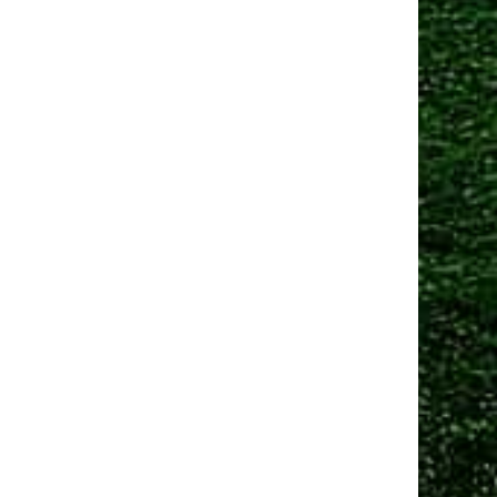
Манчестер Юнайтед» договорился о трансфере
амменса
 сен 2025, 13:06
Юнайтед» рассматривает Мартинеса и Ламменса
еред дедлайном
Ещё новости