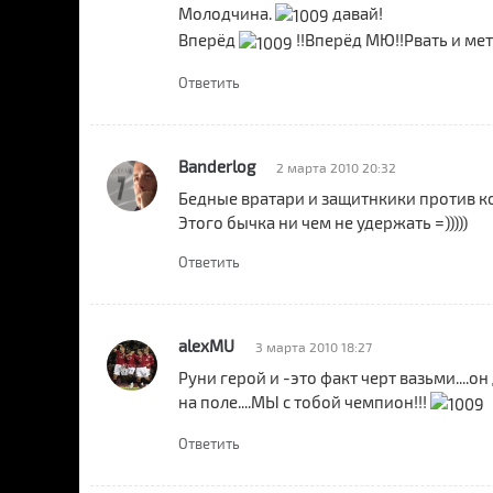
Молодчина.
давай!
Вперёд
!!Вперёд МЮ!!Рвать и мет
Ответить
Banderlog
2 марта 2010 20:32
Бедные вратари и защитнкики против ко
Этого бычка ни чем не удержать =)))))
Ответить
alexMU
3 марта 2010 18:27
Руни герой и -это факт черт вазьми....
на поле....МЫ с тобой чемпион!!!
Ответить