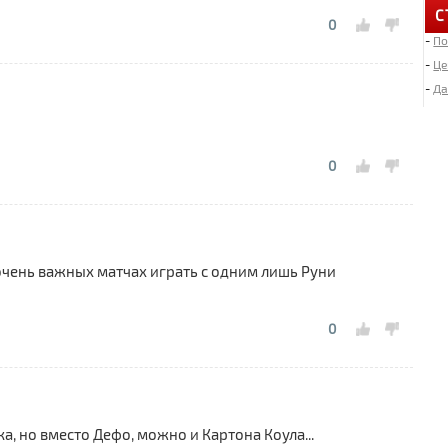
С
0
-
По
6
«
-
Це
-
Да
4
Д
0
2
И
«
 очень важных матчах играть с одним лишь Руни
2
Л
0
1
М
, но вместо Дефо, можно и Картона Коула...
1