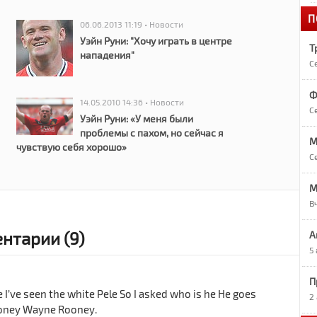
П
1
06.06.2013 11:19 • Новости
«
Уэйн Руни: "Хочу играть в центре
Т
нападения"
С
1
А
Ф
14.05.2010 14:36 • Новости
С
Уэйн Руни: «У меня были
1
проблемы с пахом, но сейчас я
О
М
чувствую себя хорошо»
С
1
M
Р
В
9
нтарии (9)
А
Р
5
П
9
 I’ve seen the white Pele So I asked who is he He goes
7
2
oney Wayne Rooney.
в