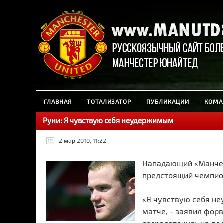
ГЛАВНАЯ
ТОТАЛИЗАТОР
ПУБЛИКАЦИИ
КОМА
Руни: Я чувствую себя неудержимым
2 мар 2010, 11:22
Нападающий «Манчес
предстоящий чемпио
«Я чувствую себя не
матче, - заявил форв
сосредоточусь на по