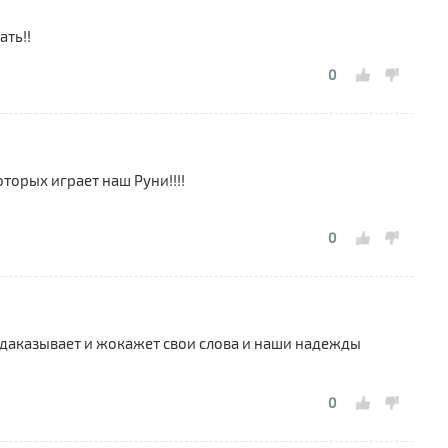
ать!!
0
торых играет наш Руни!!!!
0
он даказывает и жокажет свои слова и наши надежды
0