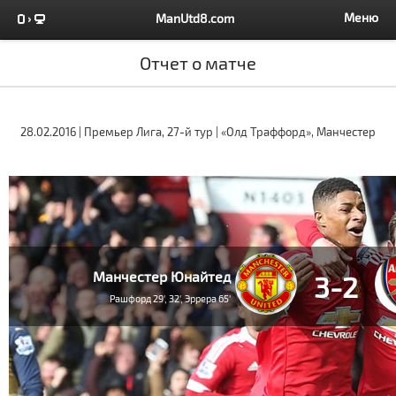
Меню
ManUtd8.com
Отчет о матче
28.02.2016 | Премьер Лига, 27-й тур | «Олд Траффорд», Манчестер
Манчестер Юнайтед
3-2
Рашфорд 29', 32', Эррера 65'