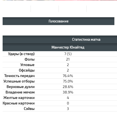
Голосование
Статистика матча
Манчестер Юнайтед
Удары (в створ)
7 (5)
Фолы
21
Угловые
2
Офсайды
2
Точность передач
76.4%
Успешные отборы
75.0%
Верховые дуэли
28.6%
Владение мячом
38.9%
Желтые карточки
4
Красные карточки
0
Сэйвы
3