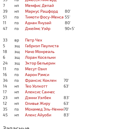
7
нп
Мемфис Депай
39
нп
Маркус Рашфорд
80'
51
пз
Тимоти Фосу-Менса
55'
11
пз
Аднан Янузай
80'
47
пз
Джеймс Уэйр
90+5'
33
вр
Петр Чех
5
зщ
Габриэл Паулиста
18
зщ
Начо Монреаль
6
зщ
Лоран Косельни
24
зщ
Эктор Бельерин
11
пз
Месут Озил
16
пз
Аарон Рэмси
34
пз
Франсис Коклен
70'
14
нп
Тео Уолкотт
63'
17
нп
Алексис Санчес
23
нп
Дэнни Уэлбек
83'
12
нп
Оливье Жиру
63'
35
пз
Мохамед Эль-Ненни
70'
45
нп
Алекс Айуоби
83'
Запасные