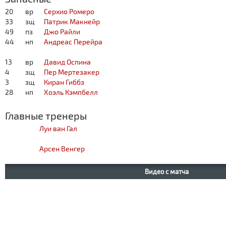
20
вр
Серхио Ромеро
33
зщ
Патрик Макнейр
49
пз
Джо Райли
44
нп
Андреас Перейра
13
вр
Давид Оспина
4
зщ
Пер Мертезакер
3
зщ
Киран Гиббз
28
нп
Хоэль Кэмпбелл
Главные тренеры
Луи ван Гал
Арсен Венгер
Видео с матча