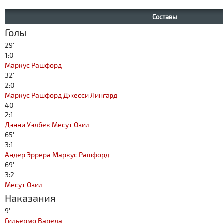
Составы
Голы
29'
1:0
Маркус Рашфорд
32'
2:0
Маркус Рашфорд
Джесси Лингард
40'
2:1
Дэнни Уэлбек
Месут Озил
65'
3:1
Андер Эррера
Маркус Рашфорд
69'
3:2
Месут Озил
Наказания
9'
Гильермо Варела