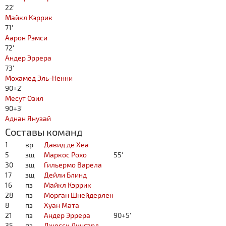
22'
Майкл Кэррик
71'
Аарон Рэмси
72'
Андер Эррера
73'
Мохамед Эль-Ненни
90+2'
Месут Озил
90+3'
Аднан Янузай
Составы команд
1
вр
Давид де Хеа
5
зщ
Маркос Рохо
55'
30
зщ
Гильермо Варела
17
зщ
Дейли Блинд
16
пз
Майкл Кэррик
28
пз
Морган Шнейдерлен
8
пз
Хуан Мата
21
пз
Андер Эррера
90+5'
35
пз
Джесси Лингард