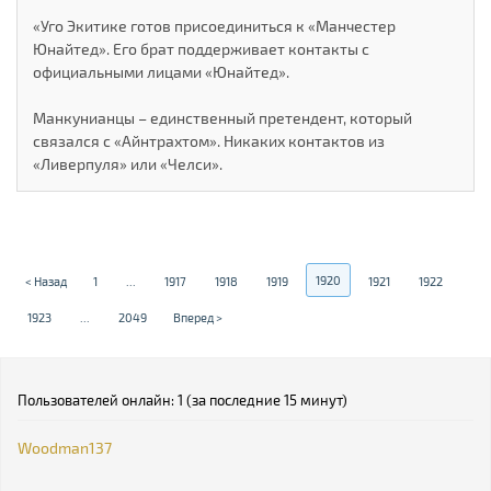
«Уго Экитике готов присоединиться к «Манчестер
Юнайтед». Его брат поддерживает контакты с
официальными лицами «Юнайтед».
Манкунианцы – единственный претендент, который
связался с «Айнтрахтом». Никаких контактов из
«Ливерпуля» или «Челси».
1920
< Назад
1
...
1917
1918
1919
1921
1922
1923
...
2049
Вперед >
Пользователей онлайн: 1 (за последние 15 минут)
Woodman137