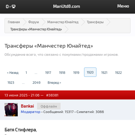
Меню
ManUtd8.com
Главная
Форум
Манчестер Юнайтед
Трансферы
Трансферы «Манчестер Юнайтед»
Трансферы «Манчестер Юнайтед»
Обсуждение всего, что связано с покупками/продажами игроков.
1920
< Назад
1
...
1917
1918
1919
1921
1922
1923
...
2049
Вперед >
13 июня 2025 - 21:06 —
#38381
Bankai
Оффлайн
Модератор
• Сообщений: 15317 • Симпатий: 3066
Батя Стифлера
,