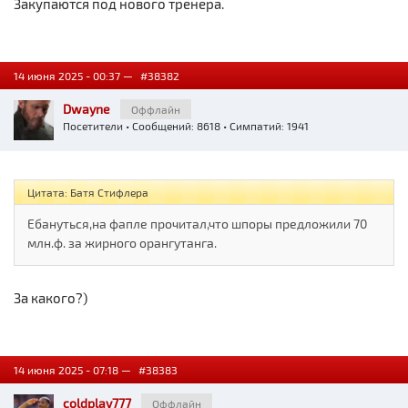
Закупаются под нового тренера.
14 июня 2025 - 00:37 —
#38382
Dwayne
Оффлайн
Посетители
• Сообщений: 8618 • Симпатий: 1941
Цитата: Батя Стифлера
Ебануться,на фапле прочитал,что шпоры предложили 70
млн.ф. за жирного орангутанга.
За какого?)
14 июня 2025 - 07:18 —
#38383
coldplay777
Оффлайн