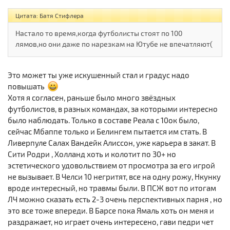
Цитата: Батя Стифлера
Настало то время,когда футболисты стоят по 100
лямов,но они даже по нарезкам на Ютубе не впечатляют(
Это может ты уже искушенный стал и градус надо
повышать
Хотя я согласен, раньше было много звёздных
футболистов, в разных командах, за которыми интересно
было наблюдать. Только в составе Реала с 10ок было,
сейчас Мбаппе только и Белингем пытается им стать. В
Ливерпуле Салах Вандейк Алиссон, уже карьера в закат. В
Сити Родри , Холланд хоть и колотит по 30+ но
эстетического удовольствием от просмотра за его игрой
не вызывает. В Челси 10 негритят, все на одну рожу, Нкунку
вроде интересный, но травмы были. В ПСЖ вот по итогам
ЛЧ можно сказать есть 2-3 очень перспективных парня , но
это все тоже впереди. В Барсе пока Ямаль хоть он меня и
раздражает, но играет очень интересено, гави педри чет