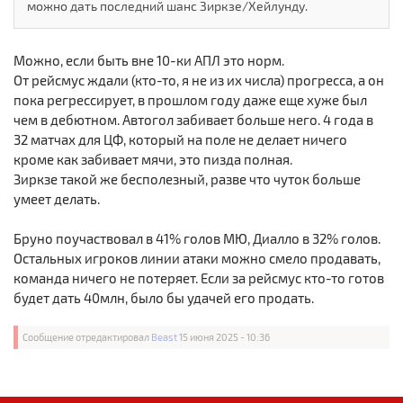
можно дать последний шанс Зиркзе/Хейлунду.
Можно, если быть вне 10-ки АПЛ это норм.
От рейсмус ждали (кто-то, я не из их числа) прогресса, а он
пока регрессирует, в прошлом году даже еще хуже был
чем в дебютном. Автогол забивает больше него. 4 года в
32 матчах для ЦФ, который на поле не делает ничего
кроме как забивает мячи, это пизда полная.
Зиркзе такой же бесполезный, разве что чуток больше
умеет делать.
Бруно поучаствовал в 41% голов МЮ, Диалло в 32% голов.
Остальных игроков линии атаки можно смело продавать,
команда ничего не потеряет. Если за рейсмус кто-то готов
будет дать 40млн, было бы удачей его продать.
Сообщение отредактировал
Beast
15 июня 2025 - 10:36