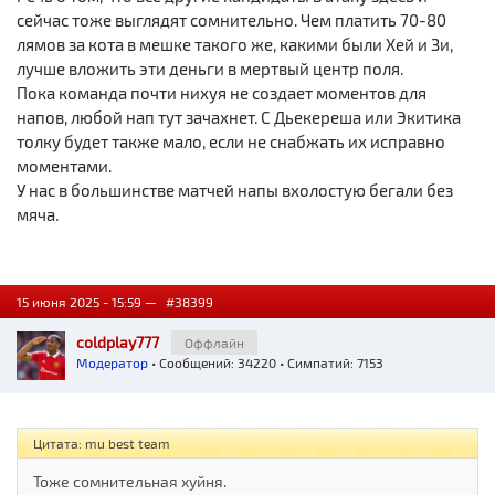
сейчас тоже выглядят сомнительно. Чем платить 70-80
лямов за кота в мешке такого же, какими были Хей и Зи,
лучше вложить эти деньги в мертвый центр поля.
Пока команда почти нихуя не создает моментов для
напов, любой нап тут зачахнет. С Дьекереша или Экитика
толку будет также мало, если не снабжать их исправно
моментами.
У нас в большинстве матчей напы вхолостую бегали без
мяча.
15 июня 2025 - 15:59 —
#38399
coldplay777
Оффлайн
Модератор
• Сообщений: 34220 • Симпатий: 7153
Цитата: mu best team
Тоже сомнительная хуйня.