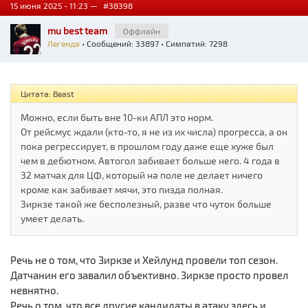
15 июня 2025 - 11:23 —
#38398
mu best team
Оффлайн
Легенда
• Сообщений: 33897 • Симпатий: 7298
Цитата: Beast
Можно, если быть вне 10-ки АПЛ это норм.
От рейсмус ждали (кто-то, я не из их числа) прогресса, а он
пока регрессирует, в прошлом году даже еще хуже был
чем в дебютном. Автогол забивает больше него. 4 года в
32 матчах для ЦФ, который на поле не делает ничего
кроме как забивает мячи, это пизда полная.
Зиркзе такой же бесполезный, разве что чуток больше
умеет делать.
Речь не о том, что Зиркзе и Хейлунд провели топ сезон.
Датчанин его завалил объективно. Зиркзе просто провел
невнятно.
Речь о том, что все другие кандидаты в атаку здесь и