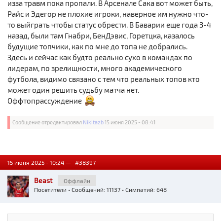
изза травм пока пропали. В Арсенале Сака вот может быть,
Райс и Эдегор не плохие игроки, наверное им нужно что-
то выйграть чтобы статус обрести. В Баварии еще года 3-4
назад, были там Гнабри, БенДэвис, Горетцка, казалось
будущие топчики, как по мне до топа не добрались.
Здесь и сейчас как будто реально сухо в командах по
лидерам, по зрелищности, много академического
футбола, видимо связано с тем что реальных топов кто
может один решить судьбу матча нет.
Оффтопрассуждение
Сообщение отредактировал
Nikitazb
15 июня 2025 - 08:41
15 июня 2025 - 10:24 —
#38397
Beast
Оффлайн
Посетители
• Сообщений: 11137 • Симпатий: 648