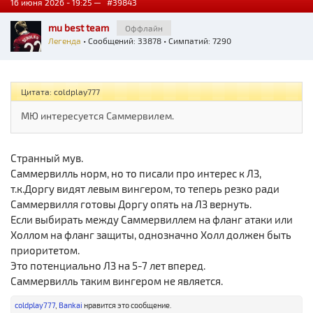
16 июня 2026 - 19:25 —
#39843
mu best team
Оффлайн
Легенда
• Сообщений: 33878 • Симпатий: 7290
Цитата: coldplay777
МЮ интересуется Саммервилем.
Странный мув.
Саммервилль норм, но то писали про интерес к ЛЗ,
т.к.Доргу видят левым вингером, то теперь резко ради
Саммервилля готовы Доргу опять на ЛЗ вернуть.
Если выбирать между Саммервиллем на фланг атаки или
Холлом на фланг защиты, однозначно Холл должен быть
приоритетом.
Это потенциально ЛЗ на 5-7 лет вперед.
Саммервилль таким вингером не является.
coldplay777
,
Bankai
нравится это сообщение.