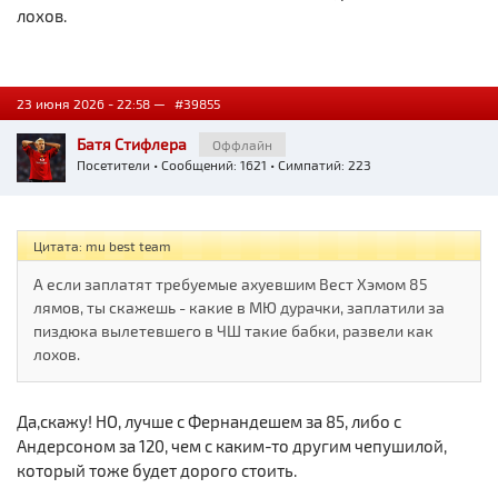
лохов.
23 июня 2026 - 22:58 —
#39855
Батя Стифлера
Оффлайн
Посетители
• Сообщений: 1621 • Симпатий: 223
Цитата: mu best team
А если заплатят требуемые ахуевшим Вест Хэмом 85
лямов, ты скажешь - какие в МЮ дурачки, заплатили за
пиздюка вылетевшего в ЧШ такие бабки, развели как
лохов.
Да,скажу! НО, лучше с Фернандешем за 85, либо с
Андерсоном за 120, чем с каким-то другим чепушилой,
который тоже будет дорого стоить.