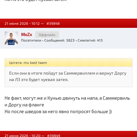
21 июня 2026 - 10:12 —
#39848
MoZx
Оффлайн
Посетители
• Сообщений: 3823 • Симпатий: 413
Цитата: mu best team
Если они в итоге пойдут за Саммервиллем и вернут Доргу
на ЛЗ это будет хуевая затея.
Не факт, могут же и Кунью двинуть на напа, а Саммервиль
и Доргу на фланге
Но после шведов за него явно попросят больше ))
21 июня 2026 - 10:20 —
#39849