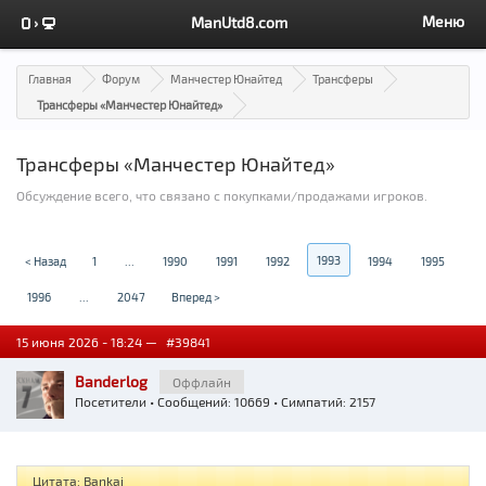
Меню
ManUtd8.com
Главная
Форум
Манчестер Юнайтед
Трансферы
Трансферы «Манчестер Юнайтед»
Трансферы «Манчестер Юнайтед»
Обсуждение всего, что связано с покупками/продажами игроков.
1993
< Назад
1
...
1990
1991
1992
1994
1995
1996
...
2047
Вперед >
15 июня 2026 - 18:24 —
#39841
Banderlog
Оффлайн
Посетители
• Сообщений: 10669 • Симпатий: 2157
Цитата: Bankai