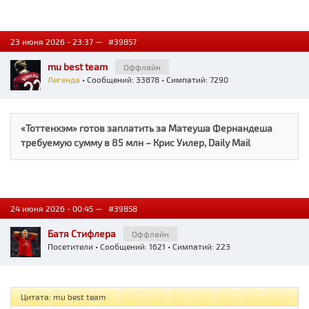
23 июня 2026 - 23:37 —
#39857
mu best team
Оффлайн
Легенда
• Сообщений: 33878 • Симпатий: 7290
«Тоттенхэм» готов заплатить за Матеуша Фернандеша
требуемую сумму в 85 млн – Крис Уилер, Daily Mail
24 июня 2026 - 00:45 —
#39858
Батя Стифлера
Оффлайн
Посетители
• Сообщений: 1621 • Симпатий: 223
Цитата: mu best team