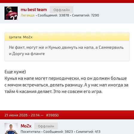
mu best team
Оффлайн
Легенда
• Сообщений: 33878 • Симпатий: 7290
Цитата: MoZx
Не факт, могут же и Кунью двинуть на напа, а Саммервиль
и Доргу на фланге
Еще хуже)
Кунья на напе могет периодически, но он должен больше
с мячом встречаться, делать разницу. А у нас нап иногда за
тайм 4 касания делает. Это не совсем его игра.
21 июня 2026 - 20:14 —
#39850
MoZx
Оффлайн
Посетители
• Сообщений: 3823 • Симпатий: 413