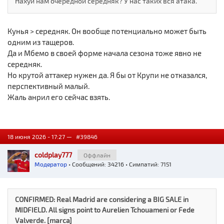
Нахуй нам очередной середняк? У нас таких вся атака.
Кунья > cередняк. Он вообще потенциально может быть
одним из тащеров.
Да и Мбемо в своей форме начала сезона тоже явно не
середняк.
Но крутой аттакер нужен да. Я бы от Крупи не отказался,
перспективный малый.
Жаль анрил его сейчас взять.
18 июня 2026 - 17:27 —
#39846
coldplay777
Оффлайн
Модератор
• Сообщений: 34216 • Симпатий: 7151
CONFIRMED: Real Madrid are considering a BIG SALE in
MIDFIELD. All signs point to Aurelien Tchouameni or Fede
Valverde. [marca]