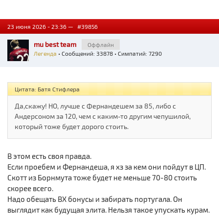
23 июня 2026 - 23:36 —
#39856
mu best team
Оффлайн
Легенда
• Сообщений: 33878 • Симпатий: 7290
Цитата: Батя Стифлера
Да,скажу! НО, лучше с Фернандешем за 85, либо с
Андерсоном за 120, чем с каким-то другим чепушилой,
который тоже будет дорого стоить.
В этом есть своя правда.
Если проебем и Фернандеша, я хз за кем они пойдут в ЦП.
Скотт из Борнмута тоже будет не меньше 70-80 стоить
скорее всего.
Надо обещать ВХ бонусы и забирать португала. Он
выглядит как будущая элита. Нельзя такое упускать курам.