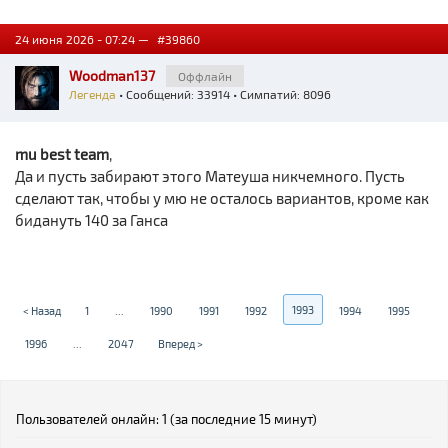
24 июня 2026 - 07:24 —
#39860
Woodman137
Оффлайн
Легенда
• Сообщений: 33914 • Симпатий: 8096
mu best team
,
Да и пусть забирают этого Матеуша никчемного. Пусть
сделают так, чтобы у мю не осталось вариантов, кроме как
бидануть 140 за Ганса
1993
< Назад
1
...
1990
1991
1992
1994
1995
1996
...
2047
Вперед >
Пользователей онлайн: 1 (за последние 15 минут)