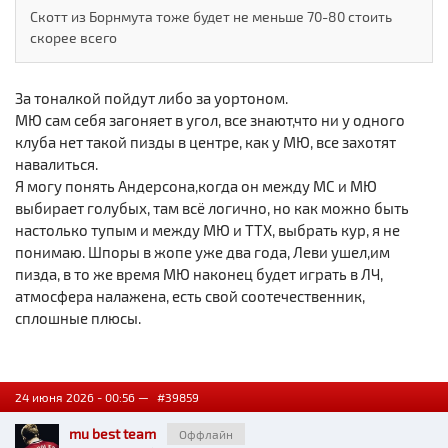
Скотт из Борнмута тоже будет не меньше 70-80 стоить
скорее всего
За тоналкой пойдут либо за уортоном.
МЮ сам себя загоняет в угол, все знают,что ни у одного
клуба нет такой пизды в центре, как у МЮ, все захотят
навалиться.
Я могу понять Андерсона,когда он между МС и МЮ
выбирает голубых, там всё логично, но как можно быть
настолько тупым и между МЮ и ТТХ, выбрать кур, я не
понимаю. Шпоры в жопе уже два года, Леви ушел,им
пизда, в то же время МЮ наконец будет играть в ЛЧ,
атмосфера налажена, есть свой соотечественник,
сплошные плюсы.
24 июня 2026 - 00:56 —
#39859
mu best team
Оффлайн