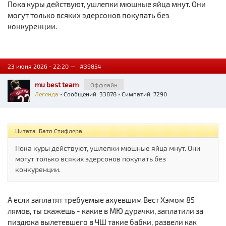
Пока куры действуют, ушлепки мюшные яйца мнут. Они
могут только всяких эдерсонов покупать без
конкуренции.
23 июня 2026 - 22:20 —
#39854
mu best team
Оффлайн
Легенда
• Сообщений: 33878 • Симпатий: 7290
Цитата: Батя Стифлера
Пока куры действуют, ушлепки мюшные яйца мнут. Они
могут только всяких эдерсонов покупать без
конкуренции.
А если заплатят требуемые ахуевшим Вест Хэмом 85
лямов, ты скажешь - какие в МЮ дурачки, заплатили за
пиздюка вылетевшего в ЧШ такие бабки, развели как