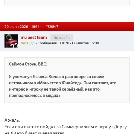
20 июня 2026 - 16:11 —
#39847
mu best team
Оффлайн
Легенда
• Сообщений: 33878 • Симпатий: 7290
Саймон Стоун, BBC:
Я упомянул Льюиса Холла в разговоре со своим
источником в «Манчестер Юнайтед». Они считают, что
интерес к игроку не такой серьёзный, как это
преподносилось в медиа»
А жаль.
Если они в итоге пойдут за Саммервиллем и вернут Доргу
на ЛЗ это будет хуевая затея.