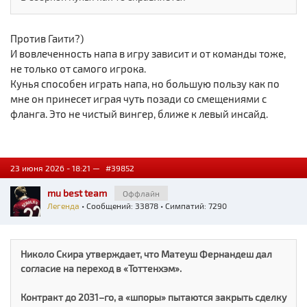
Против Гаити?)
И вовлеченность напа в игру зависит и от команды тоже,
не только от самого игрока.
Кунья способен играть напа, но большую пользу как по
мне он принесет играя чуть позади со смещениями с
фланга. Это не чистый вингер, ближе к левый инсайд.
23 июня 2026 - 18:21 —
#39852
mu best team
Оффлайн
Легенда
• Сообщений: 33878 • Симпатий: 7290
Николо Скира утверждает, что Матеуш Фернандеш дал
согласие на переход в «Тоттенхэм».
Контракт до 2031–го, а «шпоры» пытаются закрыть сделку