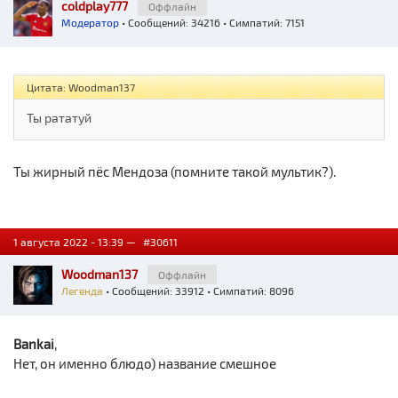
coldplay777
Оффлайн
Модератор
• Сообщений: 34216 • Симпатий: 7151
Цитата: Woodman137
Ты рататуй
Ты жирный пёс Мендоза (помните такой мультик?).
1 августа 2022 - 13:39 —
#30611
Woodman137
Оффлайн
Легенда
• Сообщений: 33912 • Симпатий: 8096
Bankai
,
Нет, он именно блюдо) название смешное