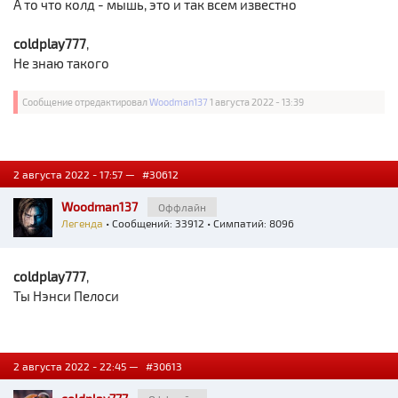
А то что колд - мышь, это и так всем известно
coldplay777
,
Не знаю такого
Сообщение отредактировал
Woodman137
1 августа 2022 - 13:39
2 августа 2022 - 17:57 —
#30612
Woodman137
Оффлайн
Легенда
• Сообщений: 33912 • Симпатий: 8096
coldplay777
,
Ты Нэнси Пелоси
2 августа 2022 - 22:45 —
#30613