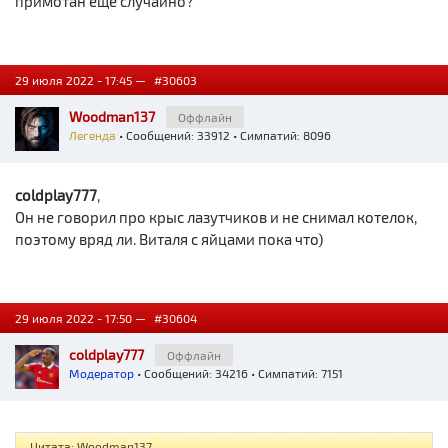
примотан еще случайно?
29 июля 2022 - 17:45 —
#30603
Woodman137
Оффлайн
Легенда
• Сообщений: 33912 • Симпатий: 8096
coldplay777
,
Он не говорил про крыс лазутчиков и не снимал котелок,
поэтому вряд ли. Виталя с яйцами пока что)
29 июля 2022 - 17:50 —
#30604
coldplay777
Оффлайн
Модератор
• Сообщений: 34216 • Симпатий: 7151
Цитата: Woodman137