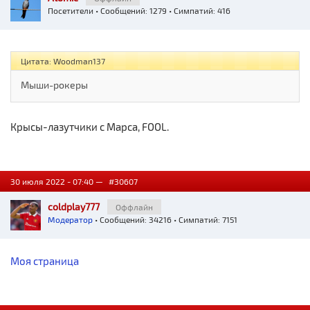
Посетители
• Сообщений: 1279 • Симпатий: 416
Цитата: Woodman137
Мыши-рокеры
Крысы-лазутчики с Марса, FOOL.
30 июля 2022 - 07:40 —
#30607
coldplay777
Оффлайн
Модератор
• Сообщений: 34216 • Симпатий: 7151
Моя страница