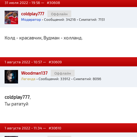
31 июля 2022 - 19:56 —
#30608
coldplay777
Оффлайн
Модератор
• Сообщений: 34216 • Симпатий: 7151
Колд - красавчик, Вудман - холланд.
1 августа 2022 - 10:57 —
#30609
Woodman137
Оффлайн
Легенда
• Сообщений: 33912 • Симпатий: 8096
coldplay777
,
Ты рататуй
1 августа 2022 - 11:34 —
#30610