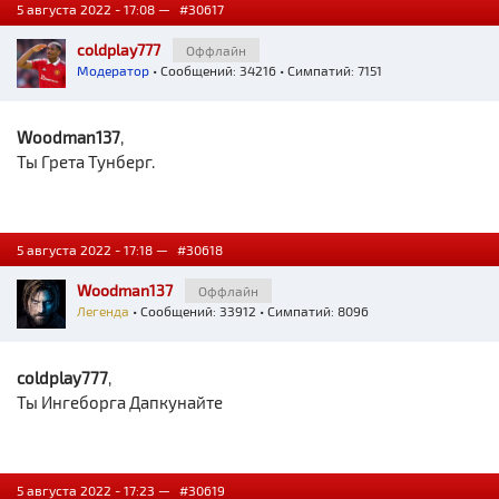
5 августа 2022 - 17:08 —
#30617
coldplay777
Оффлайн
Модератор
• Сообщений: 34216 • Симпатий: 7151
Woodman137
,
Ты Грета Тунберг.
5 августа 2022 - 17:18 —
#30618
Woodman137
Оффлайн
Легенда
• Сообщений: 33912 • Симпатий: 8096
coldplay777
,
Ты Ингеборга Дапкунайте
5 августа 2022 - 17:23 —
#30619