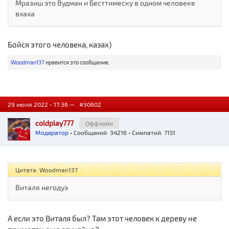
Мразиш это Вудман и Бесттимеску в одном человеке
вхаха
Бойся этого человека, казах)
Woodman137
нравится это сообщение.
29 июля 2022 - 17:36 —
#30602
coldplay777
Оффлайн
Модератор
• Сообщений: 34216 • Симпатий: 7151
Цитата: Woodman137
Виталя негодуэ
А если это Виталя был? Там этот человек к дереву не