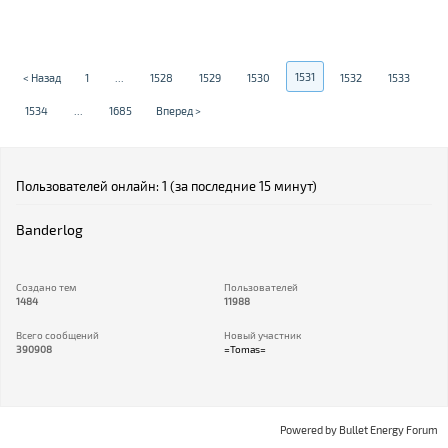
1531
< Назад
1
...
1528
1529
1530
1532
1533
1534
...
1685
Вперед >
Пользователей онлайн: 1 (за последние 15 минут)
Banderlog
Создано тем
Пользователей
1484
11988
Всего сообщений
Новый участник
390908
=Tomas=
Powered by
Bullet Energy Forum