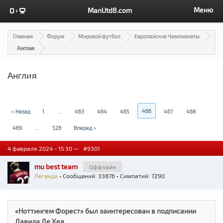
Меню
ManUtd8.com
Главная
Форум
Мировой футбол
Европейские Чемпионаты
Англия
Англия
466
< Назад
1
...
463
464
465
467
468
469
...
528
Вперед >
4 февраля 2024 - 15:30 —
#9301
mu best team
Оффлайн
Легенда
• Сообщений: 33876 • Симпатий: 7290
«Ноттингем Форест» был заинтересован в подписании
Давида Де Хеа.