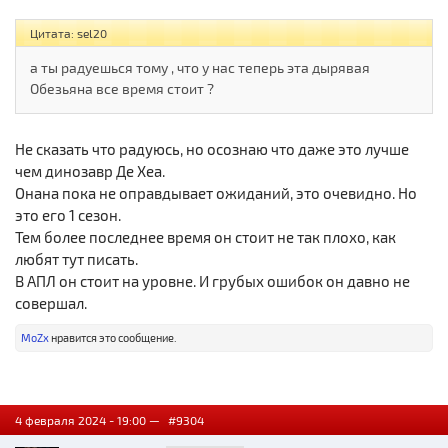
Цитата: sel20
а ты радуешься тому , что у нас теперь эта дырявая
Обезьяна все время стоит ?
Не сказать что радуюсь, но осознаю что даже это лучше
чем динозавр Де Хеа.
Онана пока не оправдывает ожиданий, это очевидно. Но
это его 1 сезон.
Тем более последнее время он стоит не так плохо, как
любят тут писать.
В АПЛ он стоит на уровне. И грубых ошибок он давно не
совершал.
MoZx
нравится это сообщение.
4 февраля 2024 - 19:00 —
#9304