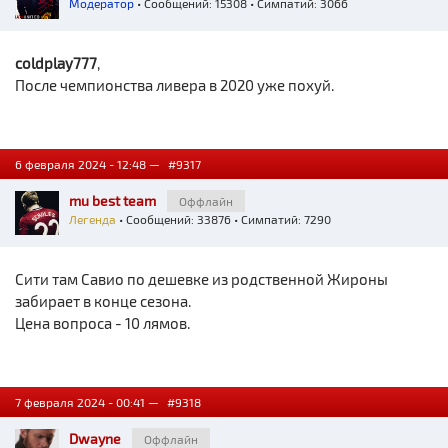
Модератор
• Сообщений: 15308 • Симпатий: 3066
coldplay777
,
После чемпионства ливера в 2020 уже похуй.
6 февраля 2024 - 12:48 —
#9317
mu best team
Оффлайн
Легенда
• Сообщений: 33876 • Симпатий: 7290
Cити там Савио по дешевке из родственной Жироны
забирает в конце сезона.
Цена вопроса - 10 лямов.
7 февраля 2024 - 00:41 —
#9318
Dwayne
Оффлайн