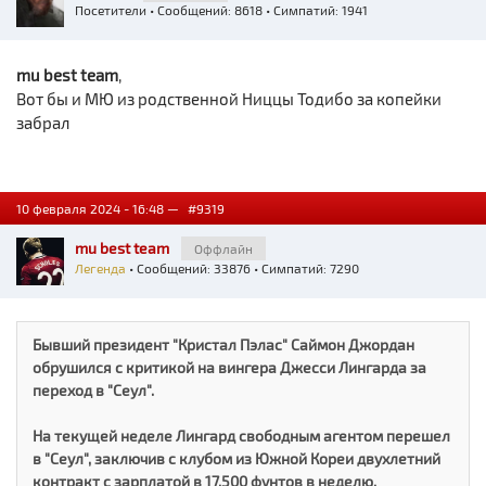
Посетители
• Сообщений: 8618 • Симпатий: 1941
mu best team
,
Вот бы и МЮ из родственной Ниццы Тодибо за копейки
забрал
10 февраля 2024 - 16:48 —
#9319
mu best team
Оффлайн
Легенда
• Сообщений: 33876 • Симпатий: 7290
Бывший президент "Кристал Пэлас" Саймон Джордан
обрушился с критикой на вингера Джесси Лингарда за
переход в "Сеул".
На текущей неделе Лингард свободным агентом перешел
в "Сеул", заключив с клубом из Южной Кореи двухлетний
контракт с зарплатой в 17,500 фунтов в неделю.