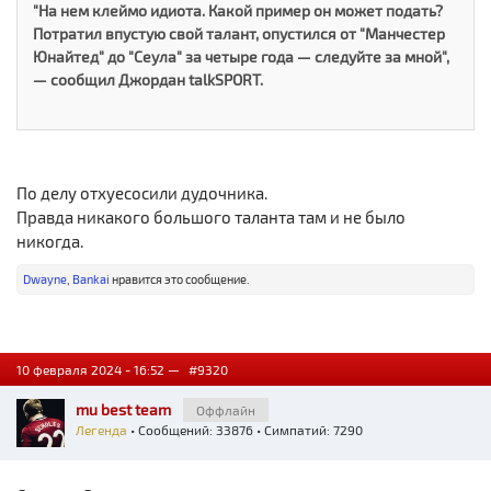
"На нем клеймо идиота. Какой пример он может подать?
Потратил впустую свой талант, опустился от "Манчестер
Юнайтед" до "Сеула" за четыре года — следуйте за мной",
— сообщил Джордан talkSPORT.
По делу отхуесосили дудочника.
Правда никакого большого таланта там и не было
никогда.
Dwayne
,
Bankai
нравится это сообщение.
10 февраля 2024 - 16:52 —
#9320
mu best team
Оффлайн
Легенда
• Сообщений: 33876 • Симпатий: 7290