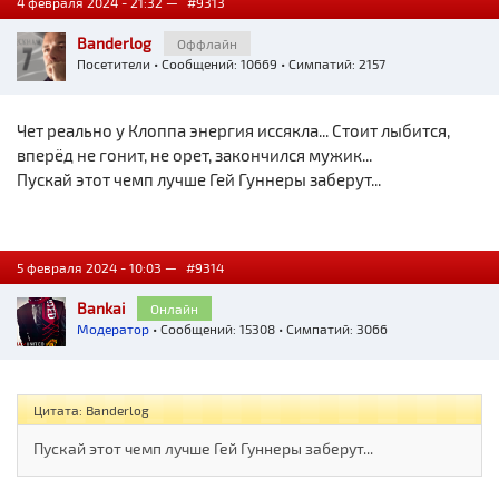
4 февраля 2024 - 21:32 —
#9313
Banderlog
Оффлайн
Посетители
• Сообщений: 10669 • Симпатий: 2157
Чет реально у Клоппа энергия иссякла... Стоит лыбится,
вперёд не гонит, не орет, закончился мужик...
Пускай этот чемп лучше Гей Гуннеры заберут...
5 февраля 2024 - 10:03 —
#9314
Bankai
Онлайн
Модератор
• Сообщений: 15308 • Симпатий: 3066
Цитата: Banderlog
Пускай этот чемп лучше Гей Гуннеры заберут...