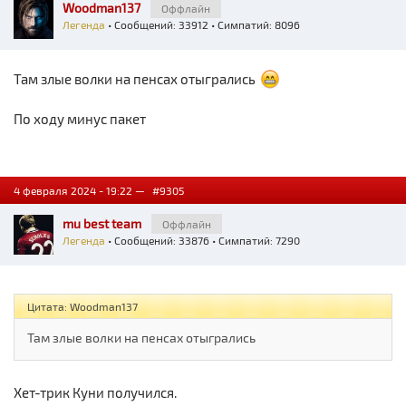
Woodman137
Оффлайн
Легенда
• Сообщений: 33912 • Симпатий: 8096
Там злые волки на пенсах отыгрались
По ходу минус пакет
4 февраля 2024 - 19:22 —
#9305
mu best team
Оффлайн
Легенда
• Сообщений: 33876 • Симпатий: 7290
Цитата: Woodman137
Там злые волки на пенсах отыгрались
Хет-трик Куни получился.