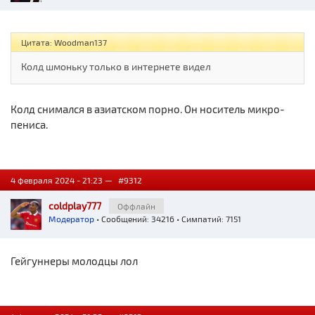
Цитата: Woodman137
Колд шмоньку только в интернете видел
Колд снимался в азиатском порно. Он носитель микро-
пениса.
4 февраля 2024 - 21:23 —
#9312
coldplay777
Оффлайн
Модератор
• Сообщений: 34216 • Симпатий: 7151
Гейгуннеры молодцы лол