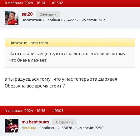
4 февраля 2024 - 16:10 —
#9302
sel20
Оффлайн
Посетители
• Сообщений: 4222 • Симпатий: 986
Цитата: mu best team
Зато остались еще те, кто жалеют что его слили потому
что Онана лажает
а ты радуешься тому , что у нас теперь эта дырявая
Обезьяна все время стоит ?
4 февраля 2024 - 16:58 —
#9303
mu best team
Оффлайн
Легенда
• Сообщений: 33876 • Симпатий: 7290