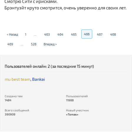
Смотрю Сити с ирисками.
Брэнтуэйт круто смотрится, очень уверенно для своих лет.
466
< Назад
1
...
463
464
465
467
468
469
...
528
Вперед >
Пользователей онлайн: 2 (за последние 15 минут)
mu best team
,
Bankai
Создано тем
Пользователей
1484
11988
Всего сообщений
Новый участник
390909
=Tomas=