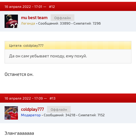
16 апреля 2022 - 17:01 —
#12
mu best team
Оффлайн
Легенда
• Сообщений: 33890 • Симпатий: 7296
Цитата: coldplay777
Да он сам уебывает походу, ему похуй.
Останется он.
16 апреля 2022 - 17:09 —
#13
coldplay777
Оффлайн
Модератор
• Сообщений: 34218 • Симпатий: 7152
Элангааааааа