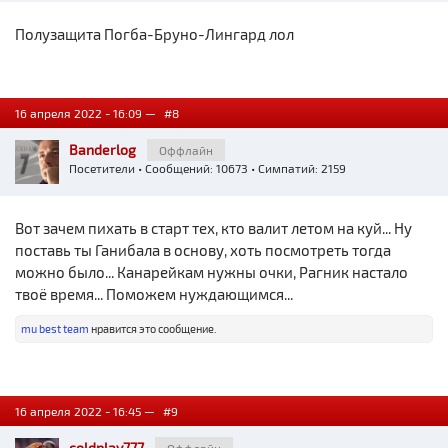
Полузащита Погба-Бруно-Лингард лол
16 апреля 2022 - 16:09 —
#8
Banderlog
Оффлайн
Посетители
• Сообщений: 10673 • Симпатий: 2159
Вот зачем пихать в старт тех, кто валит летом на куй... Ну
поставь ты Ганибала в основу, хоть посмотреть тогда
можно было... Канарейкам нужны очки, Рагник настало
твоё время... Поможем нуждающимся...
mu best team
нравится это сообщение.
16 апреля 2022 - 16:45 —
#9
coldplay777