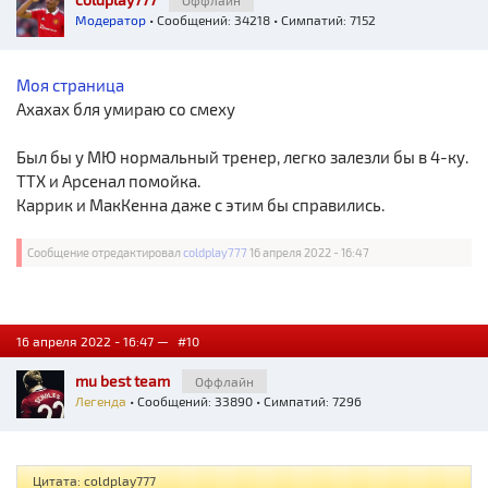
Оффлайн
Модератор
• Сообщений: 34218 • Симпатий: 7152
Моя страница
Ахахах бля умираю со смеху
Был бы у МЮ нормальный тренер, легко залезли бы в 4-ку.
ТТХ и Арсенал помойка.
Каррик и МакКенна даже с этим бы справились.
Сообщение отредактировал
coldplay777
16 апреля 2022 - 16:47
16 апреля 2022 - 16:47 —
#10
mu best team
Оффлайн
Легенда
• Сообщений: 33890 • Симпатий: 7296
Цитата: coldplay777