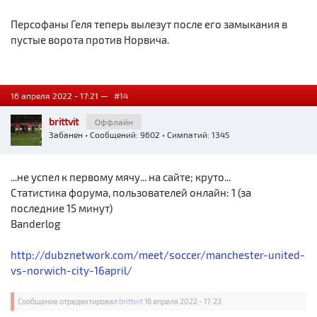
Персофаны Геля теперь вылезут после его замыкания в
пустые ворота против Норвича.
16 апреля 2022 - 17:21 —
#14
brittvit
Оффлайн
Забанен
• Сообщений: 9602 • Симпатий: 1345
...не успел к первому мячу... на сайте; круто...
Статистика форума, пользователей онлайн: 1 (за
последние 15 минут)
Banderlog
http://dubznetwork.com/meet/soccer/manchester-united-
vs-norwich-city-16april/
Сообщение отредактировал
brittvit
16 апреля 2022 - 17:23