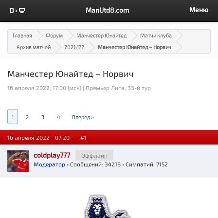
Меню
ManUtd8.com
Главная
Форум
Манчестер Юнайтед
Матчи клуба
Архив матчей
2021/22
Манчестер Юнайтед – Норвич
Манчестер Юнайтед – Норвич
16 апреля 2022, 17:00 (мск) | Премьер Лига, 33-й тур
1
2
3
4
Вперед >
16 апреля 2022 - 07:20 —
#1
coldplay777
Оффлайн
Модератор
• Сообщений: 34218 • Симпатий: 7152