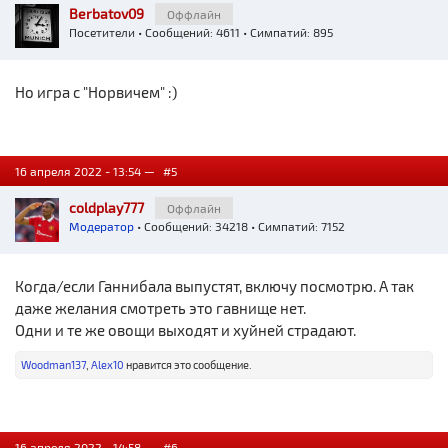
Berbatov09
Оффлайн
Посетители
• Сообщений: 4611 • Симпатий: 895
Но игра с "Норвичем" :)
16 апреля 2022 - 13:54 —
#5
coldplay777
Оффлайн
Модератор
• Сообщений: 34218 • Симпатий: 7152
Когда/если Ганнибала выпустят, включу посмотрю. А так
даже желания смотреть это гавнище нет.
Одни и те же овощи выходят и хуйней страдают.
Woodman137
,
Alex10
нравится это сообщение.
16 апреля 2022 - 14:58 —
#6