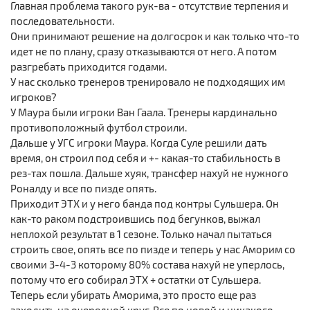
Главная проблема такого рук-ва - отсутствие терпения и
последовательности.
Они принимают решение на долгосрок и как только что-то
идет не по плану, сразу отказываются от него. А потом
разгребать приходится годами.
У нас сколько тренеров тренировало не подходящих им
игроков?
У Маура были игроки Ван Гаала. Тренеры кардинально
противоположный футбол строили.
Дальше у УГС игроки Маура. Когда Суле решили дать
время, он строил под себя и +- какая-то стабильность в
рез-тах пошла. Дальше хуяк, трансфер нахуй не нужного
Роналду и все по пизде опять.
Приходит ЭТХ и у него банда под контры Сульшера. Он
как-то раком подстроившись под бегунков, выжал
неплохой результат в 1 сезоне. Только начал пытаться
строить свое, опять все по пизде и теперь у нас Аморим со
своими 3-4-3 которому 80% состава нахуй не уперлось,
потому что его собирал ЭТХ + остатки от Сульшера.
Теперь если убирать Аморима, это просто еще раз