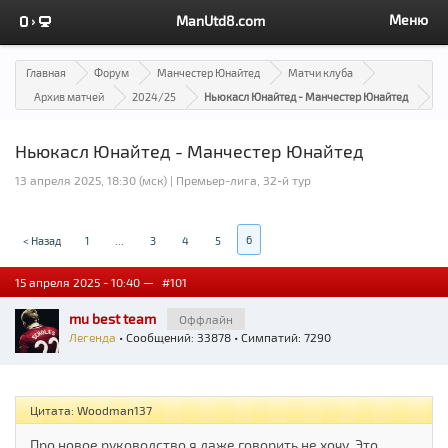
Меню
ManUtd8.com
Главная
Форум
Манчестер Юнайтед
Матчи клуба
Архив матчей
2024/25
Ньюкасл Юнайтед - Манчестер Юнайтед
Ньюкасл Юнайтед - Манчестер Юнайтед
13 апреля 2025, 18:30 (мск) | Премьер-лига, 32-й тур
6
< Назад
1
...
3
4
5
15 апреля 2025 - 10:40 —
#101
mu best team
Оффлайн
Легенда
• Сообщений: 33878 • Симпатий: 7290
Цитата: Woodman137
Про новое руководство я даже говорить не хочу. Это