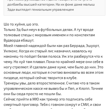
долбаебы высшей категории. На их фоне даже малыш
Эдди выглядит гениальным управленцем
Шо то хуйня, шо это.
Только Эд был неуч в футбольных делах. А тут вроде
толковые спецы с мировым именем и по конспектам
Вудворда ебашут.
Моей главной надеждой были как раз Беррада, Эшуорт,
Уилкокс. Когда их старый лис назначил, казалось ну
наконец-то пойдет белая полоса. Уж эти разберутся что к
чему. Но хуй там плавал. Пока по крайней мере они себе в
ногу стреляют. И сделали даже хуже, чем было до них. Это
основные люди, которые я считаю виноваты во всем этом
пиздеце, который сейчас творится в клубе.
Тренеры увы, дело второстепенное. Считаю что в таком
управленческом хаосе не вывез бы и Пеп, и Клопп. Точнее
они бы сюда просто не пошли бы.
Сейчас прийти в МЮ как тренер это подписать себе
смертный приговор. Тебя с говном сожрут и СМИ, и свои