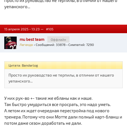
Просто их руководство не терпилы, в отличии от нашего
уепанского...
15 апреля 2025 - 13:23 —
#105
mu best team
Оффлайн
Легенда
• Сообщений: 33878 • Симпатий: 7290
Цитата: Banderlog
Просто их руководство не терпилы, в отличии от нашего
уепанского...
У них рук-во +- такие же ебланы как и наше.
Так быстро умудриться все просрать, это надо уметь.
А летом их ждет очередная перестройка под нового
тренера. Потому что они Мотте дали полный карт-бланш и
потом даже сезон доработать не дали.