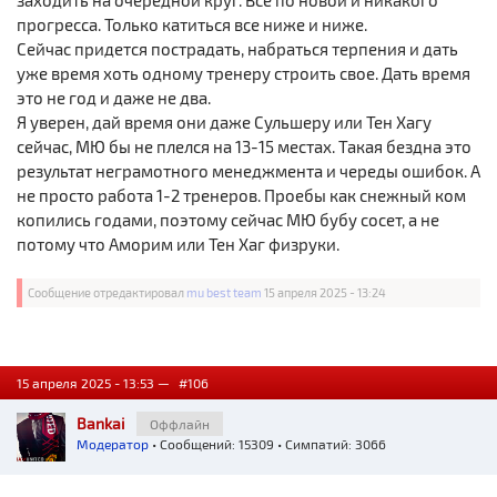
заходить на очередной круг. Все по новой и никакого
прогресса. Только катиться все ниже и ниже.
Сейчас придется пострадать, набраться терпения и дать
уже время хоть одному тренеру строить свое. Дать время
это не год и даже не два.
Я уверен, дай время они даже Сульшеру или Тен Хагу
сейчас, МЮ бы не плелся на 13-15 местах. Такая бездна это
результат неграмотного менеджмента и череды ошибок. А
не просто работа 1-2 тренеров. Проебы как снежный ком
копились годами, поэтому сейчас МЮ бубу сосет, а не
потому что Аморим или Тен Хаг физруки.
Сообщение отредактировал
mu best team
15 апреля 2025 - 13:24
15 апреля 2025 - 13:53 —
#106
Bankai
Оффлайн
Модератор
• Сообщений: 15309 • Симпатий: 3066