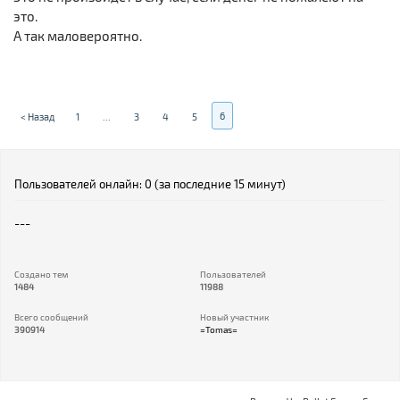
это.
А так маловероятно.
6
< Назад
1
...
3
4
5
Пользователей онлайн: 0 (за последние 15 минут)
---
Создано тем
Пользователей
1484
11988
Всего сообщений
Новый участник
390914
=Tomas=