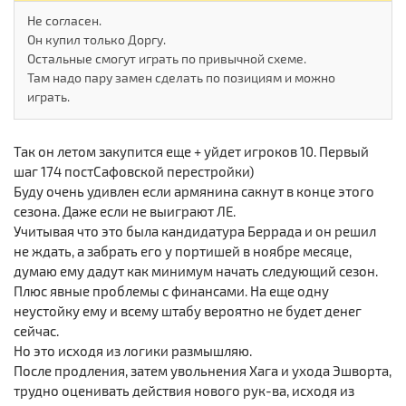
Не согласен.
Он купил только Доргу.
Остальные смогут играть по привычной схеме.
Там надо пару замен сделать по позициям и можно
играть.
Так он летом закупится еще + уйдет игроков 10. Первый
шаг 174 постСафовской перестройки)
Буду очень удивлен если армянина сакнут в конце этого
сезона. Даже если не выиграют ЛЕ.
Учитывая что это была кандидатура Беррада и он решил
не ждать, а забрать его у портишей в ноябре месяце,
думаю ему дадут как минимум начать следующий сезон.
Плюс явные проблемы с финансами. На еще одну
неустойку ему и всему штабу вероятно не будет денег
сейчас.
Но это исходя из логики размышляю.
После продления, затем увольнения Хага и ухода Эшворта,
трудно оценивать действия нового рук-ва, исходя из