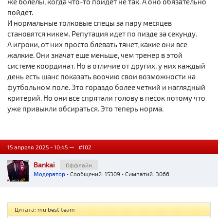
же болелы, когда что-то пойдет не так. А оно обязательно
пойдет.
И нормальные толковые спецы за пару месяцев
становятся никем. Репутация идет по пизде за секунду.
А игроки, от них просто блевать тянет, какие они все
жалкие. Они значат еще меньше, чем тренер в этой
системе координат. Но в отличие от других, у них каждый
день есть шанс показать воочию свои возможности на
футбольном поле. Это гораздо более четкий и наглядный
критерий. Но они все спрятали голову в песок потому что
уже привыкли обсираться. Это теперь норма.
15 апреля 2025 - 10:45 —
#102
Bankai
Оффлайн
Модератор
• Сообщений: 15309 • Симпатий: 3066
Цитата: mu best team