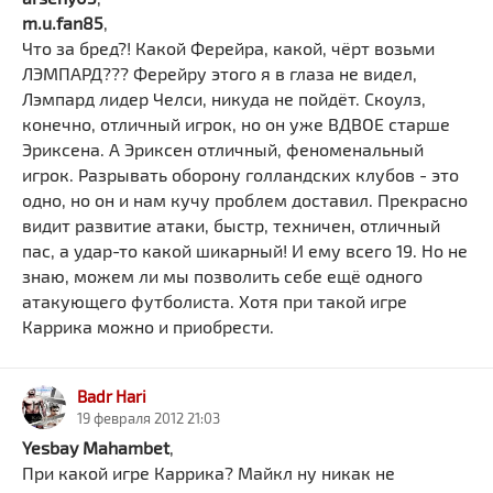
m.u.fan85
,
Что за бред?! Какой Ферейра, какой, чёрт возьми
ЛЭМПАРД??? Ферейру этого я в глаза не видел,
Лэмпард лидер Челси, никуда не пойдёт. Скоулз,
конечно, отличный игрок, но он уже ВДВОЕ старше
Эриксена. А Эриксен отличный, феноменальный
игрок. Разрывать оборону голландских клубов - это
одно, но он и нам кучу проблем доставил. Прекрасно
видит развитие атаки, быстр, техничен, отличный
пас, а удар-то какой шикарный! И ему всего 19. Но не
знаю, можем ли мы позволить себе ещё одного
атакующего футболиста. Хотя при такой игре
Каррика можно и приобрести.
Badr Hari
19 февраля 2012 21:03
Yesbay Mahambet
,
При какой игре Каррика? Майкл ну никак не