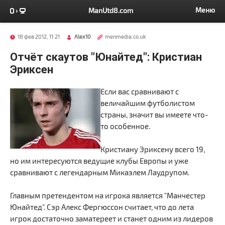
Меню
ManUtd8.com
18 фев 2012, 11:21
Alex10
menmedia.co.uk
Отчёт скаутов "Юнайтед": Кристиан
Эриксен
Если вас сравнивают с
величайшим футболистом
страны, значит вы имеете что-
то особенное.
Кристиану Эриксену всего 19,
но им интересуются ведущие клубы Европы и уже
сравнивают с легендарным Микаэлем Лаудрупом.
Главным претендентом на игрока является "Манчестер
Юнайтед". Сэр Алекс Фергюссон считает, что до лета
игрок достаточно заматереет и станет одним из лидеров