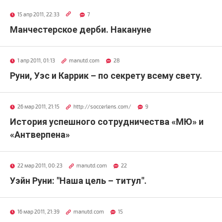
15 апр 2011, 22:33
7
Манчестерское дерби. Накануне
1 апр 2011, 01:13
manutd.com
28
Руни, Уэс и Каррик – по секрету всему свету.
26 мар 2011, 21:15
http://soccerlens.com/
9
История успешного сотрудничества «МЮ» и
«Антверпена»
22 мар 2011, 00:23
manutd.com
22
Уэйн Руни: "Наша цель – титул".
16 мар 2011, 21:39
manutd.com
15