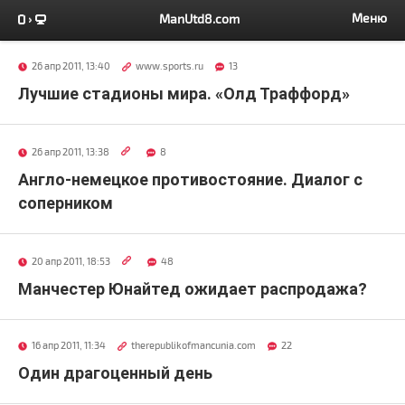
Меню
ManUtd8.com
26 апр 2011, 13:40
www.sports.ru
13
Лучшие стадионы мира. «Олд Траффорд»
26 апр 2011, 13:38
8
Англо-немецкое противостояние. Диалог с
соперником
20 апр 2011, 18:53
48
Манчестер Юнайтед ожидает распродажа?
16 апр 2011, 11:34
therepublikofmancunia.com
22
Один драгоценный день