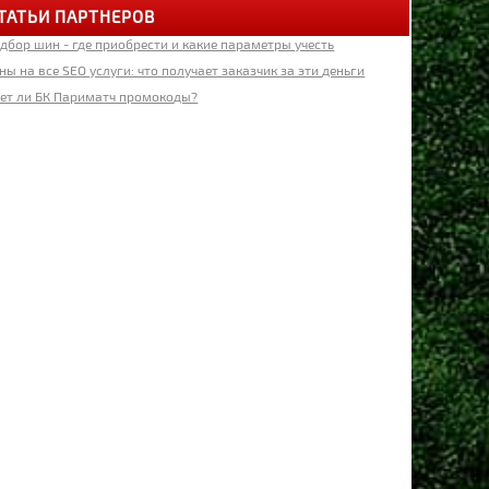
ТАТЬИ ПАРТНЕРОВ
дбор шин - где приобрести и какие параметры учесть
 сен 2025, 18:07
Трабзонспор» договорился об аренде Онана
ны на все SEO услуги: что получает заказчик за эти деньги
ет ли БК Париматч промокоды?
 сен 2025, 19:00
алот возвращается в клуб с травмой
 сен 2025, 12:48
тоги последнего дня трансферного окна для
Юнайтед»
 сен 2025, 11:48
амменс стал игроком «Манчестер Юнайтед»
 сен 2025, 16:20
эйну остаётся в «Манчестер Юнайтед»
 сен 2025, 14:41