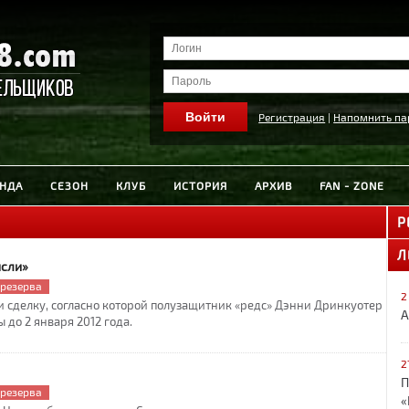
Регистрация
|
Напомнить па
НДА
СЕЗОН
КЛУБ
ИСТОРИЯ
АРХИВ
FAN - ZONE
Р
Л
нсли»
 резерва
2
 сделку, согласно которой полузащитник «редс» Дэнни Дринкуотер
А
 до 2 января 2012 года.
2
П
 резерва
«