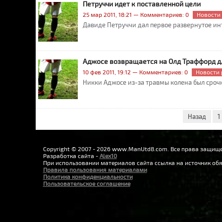
Петруччи идет к поставленной цели
25 мар 2011, 18:21 — Комментариев: 0
Новости
Давиде Петруччи дал первое развернутое ин
Аджосе возвращается на Олд Траффорд д
10 фев 2011, 19:12 — Комментариев: 0
Новости 
Никки Аджосе из-за травмы колена был сроч
Назад
1
Copyright © 2007 - 2026 www.ManUtd8.com. Все права защищ
Разработка сайта -
Alex10
При использовании материалов сайта ссылка на источник обя
Правила пользования материалами
Политика конфиденциальности
Пользовательское соглашение