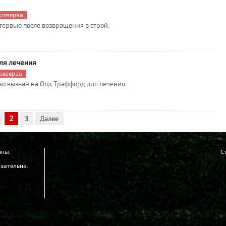
«
Л
 резерва
тервью после возвращения в строй.
1
«
п
ля лечения
резерва
но вызван на Олд Траффорд для лечения.
2
3
Далее
ены.
С
зательна.