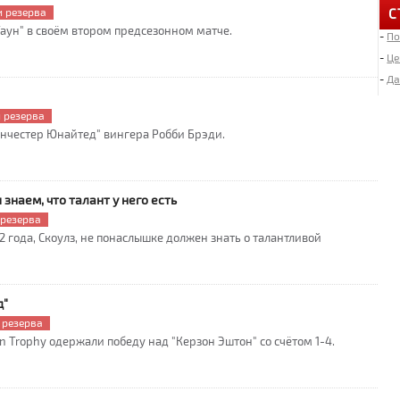
 резерва
С
аун" в своём втором предсезонном матче.
-
По
6
«
-
Це
-
Да
4
 резерва
Д
нчестер Юнайтед" вингера Робби Брэди.
2
И
знаем, что талант у него есть
«
 резерва
 года, Скоулз, не понаслышке должен знать о талантливой
2
Л
д"
1
 резерва
М
n Trophy одержали победу над "Керзон Эштон" со счётом 1-4.
1