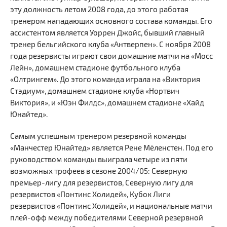
эту должность летом 2008 года, до этого работая
тренером нападающих основного состава команды. Его
ассистентом является Уоррен Джойс, бывший главный
тренер бельгийского клуба «Антверпен». С ноября 2008
года резервисты играют свои домашние матчи на «Мосс
Лейн», домашнем стадионе футбольного клуба
«Олтрингем». До этого команда играла на «Виктория
Стэдиум», домашнем стадионе клуба «Нортвич
Виктория», и «Юэн Филдс», домашнем стадионе «Хайд
Юнайтед».
Самым успешным тренером резервной команды
«Манчестер Юнайтед» является Рене Мёленстен. Под его
руководством команды выиграла четыре из пяти
возможных трофеев в сезоне 2004/05: Северную
премьер-лигу для резервистов, Северную лигу для
резервистов «Понтинс Холидей», Кубок Лиги
резервистов «Понтинс Холидей», и национальные матчи
плей-офф между победителями Северной резервной