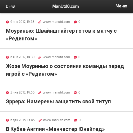
Меню
ManUtd8.com
6 янв 2017, 19:28
www.manutd.com
0
Моуринью: Швайнштайгер готов к матчу с
«Редингом»
6 янв 2017, 18:39
www.manutd.com
0
Жозе Моуринью о состоянии команды перед
игрой с «Редингом»
5 янв 2017, 14:56
www.manutd.com
0
Эррера: Намерены защитить свой титул
6 дек 2016, 13:45
www.manutd.com
0
В Кубке Англии «Манчестер Юнайтед»