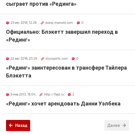
сыграет против «Рединга»
23 авг 2016, 12:28
www.manutd.com
0
Официально: Блэкетт завершил переход в
«Рединг»
22 авг 2016, 23:29
skysports.com
0
«Рединг» заинтересован в трансфере Тайлера
Блэкетта
9 янв 2013, 16:04
http://fapl.ru
2
«Рединг» хочет арендовать Данни Уэлбека
Назад
Далее