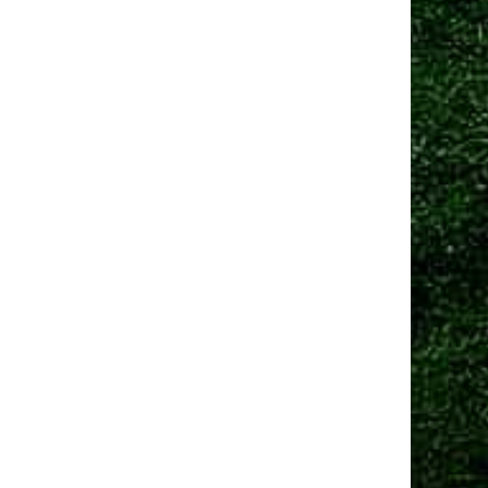
Манчестер Юнайтед» договорился о трансфере
амменса
 сен 2025, 13:06
Юнайтед» рассматривает Мартинеса и Ламменса
еред дедлайном
Ещё новости