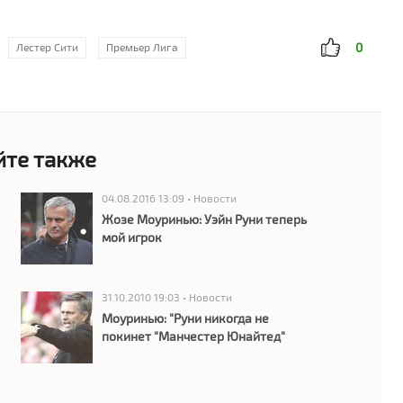
«
Л
0
Лестер Сити
Премьер Лига
1
«
п
йте также
04.08.2016 13:09 • Новости
Жозе Моуринью: Уэйн Руни теперь
мой игрок
31.10.2010 19:03 • Новости
Моуринью: "Руни никогда не
покинет "Манчестер Юнайтед"