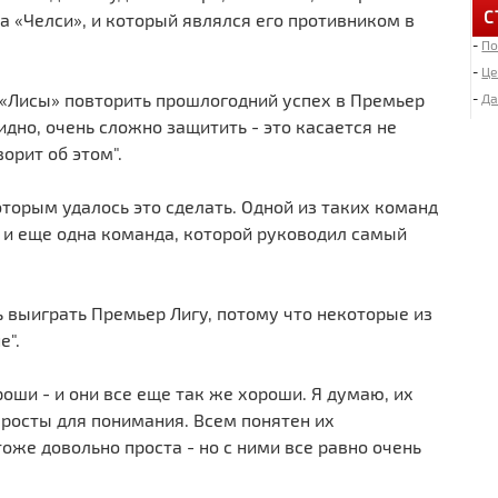
С
а «Челси», и который являлся его противником в
-
По
6
«
-
Це
 «Лисы» повторить прошлогодний успех в Премьер
-
Да
идно, очень сложно защитить - это касается не
4
орит об этом".
Д
оторым удалось это сделать. Одной из таких команд
2
 и еще одна команда, которой руководил самый
И
«
 выиграть Премьер Лигу, потому что некоторые из
2
е".
Л
оши - и они все еще так же хороши. Я думаю, их
1
просты для понимания. Всем понятен их
М
оже довольно проста - но с ними все равно очень
1