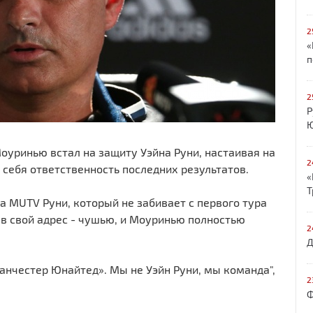
2
«
п
2
Р
Ю
уринью встал на защиту Уэйна Руни, настаивая на
2
 себя ответственность последних результатов.
«
Т
а MUTV Руни, который не забивает с первого тура
 в свой адрес - чушью, и Моуринью полностью
2
Д
Манчестер Юнайтед». Мы не Уэйн Руни, мы команда",
2
Ф