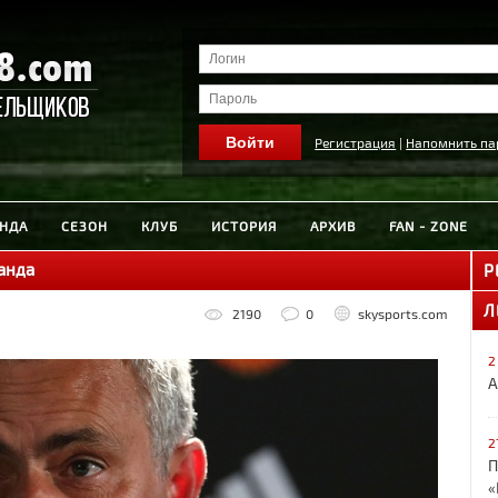
Регистрация
|
Напомнить па
НДА
СЕЗОН
КЛУБ
ИСТОРИЯ
АРХИВ
FAN - ZONE
манда
Р
Л
2190
0
skysports.com
2
А
2
П
«