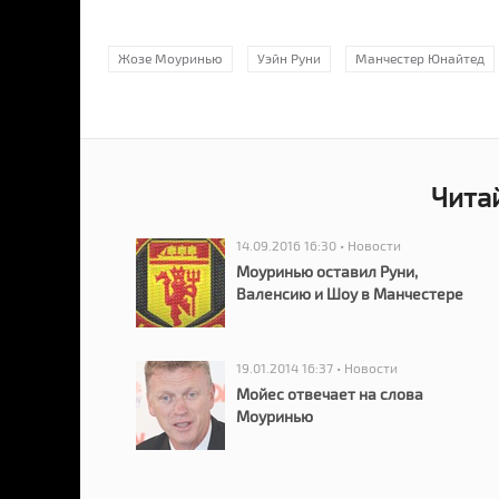
Жозе Моуринью
Уэйн Руни
Манчестер Юнайтед
Чита
14.09.2016 16:30 • Новости
Моуринью оставил Руни,
Валенсию и Шоу в Манчестере
19.01.2014 16:37 • Новости
Мойес отвечает на слова
Моуринью