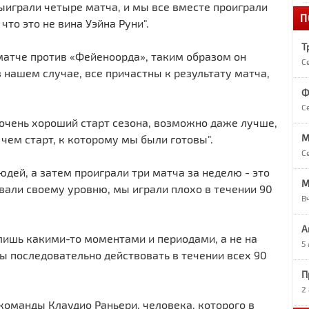
ыиграли четыре матча, и мы все вместе проиграли
П
1
что это не вина Уэйна Руни".
«
Т
 матче против «Фейеноорда», таким образом он
С
1
в нашем случае, все причастны к результату матча,
А
Ф
С
1
 очень хороший старт сезона, возможно даже лучше,
О
М
 чем старт, к которому мы были готовы".
С
дей, а затем проиграли три матча за неделю - это
1
M
Р
вали своему уровню, мы играли плохо в течении 90
В
9
А
Р
лишь какими-то моментами и периодами, а не на
5
ы последовательно действовать в течении всех 90
П
9
7
2
в
команды Клаудио Раньери, человека, которого в