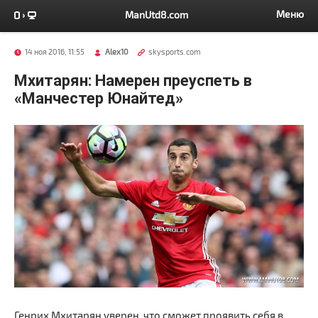
Меню
ManUtd8.com
14 ноя 2016, 11:55
Alex10
skysports.com
Мхитарян: Намерен преуспеть в
«Манчестер Юнайтед»
Генрих Мхитарян уверен, что сможет проявить себя в