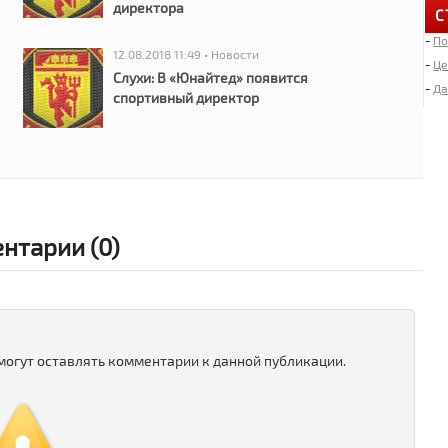
директора
С
-
По
6
12.08.2018 11:49 • Новости
«
-
Це
Слухи: В «Юнайтед» появится
-
Да
спортивный директор
4
Д
2
И
«
нтарии (0)
2
Л
1
 могут оставлять комментарии к данной публикации.
М
1