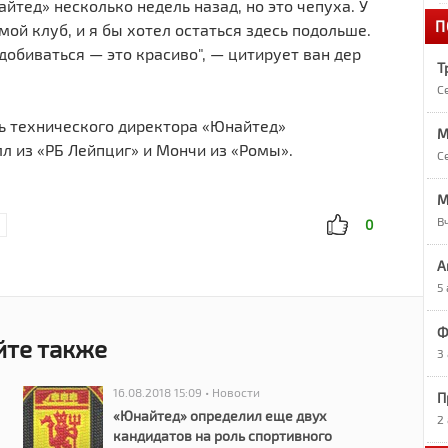
айтед» несколько недель назад, но это чепуха. У
П
1
мой клуб, и я бы хотел остаться здесь подольше.
«
добиваться — это красиво", — цитирует ван дер
Т
С
1
А
ль технического директора «Юнайтед»
М
л из «РБ Лейпциг» и Мончи из «Ромы».
С
1
О
M
В
0
1
А
Р
5
9
Ф
йте также
Р
3
16.08.2018 15:09 • Новости
П
9
«Юнайтед» определил еще двух
7
2
кандидатов на роль спортивного
в