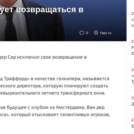
ует возвращаться в
2
«
п
0
fapl.ru
2
Р
Ю
дер Сар исключил свое возвращение в
2
«
лд Траффорд» в качестве голкипера, называется
Т
ческого директора, которую планируют создать
невыразительного летнего трансферного окна.
2
Д
ое будущее с клубом из Амстердама. Ван дер
кса», который отыскивает талантливых игроков,
2
Ф