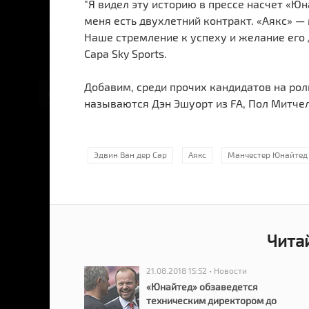
"Я видел эту историю в прессе насчет «Юн
меня есть двухлетний контракт. «Аякс» — 
Наше стремление к успеху и желание его 
Сара Sky Sports.
Добавим, среди прочих кандидатов на ро
называются Дэн Эшуорт из FA, Пол Митчел
Эдвин Ван дер Сар
Аякс
Манчестер Юнайтед
Чита
21.08.2018 15:52 • Новости
«Юнайтед» обзаведется
техническим директором до