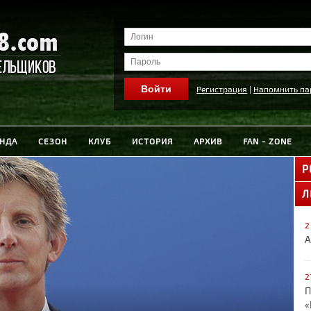
Регистрация
|
Напомнить па
НДА
СЕЗОН
КЛУБ
ИСТОРИЯ
АРХИВ
FAN - ZONE
Р
Л
2
А
2
П
«