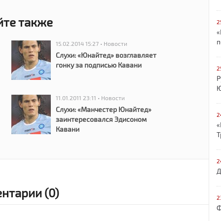
йте также
2
«
п
15.02.2014 15:27 • Новости
Слухи: «Юнайтед» возглавляет
гонку за подписью Кавани
2
Р
Ю
11.01.2011 23:11 • Новости
Слухи: «Манчестер Юнайтед»
2
заинтересовался Эдисоном
«
Кавани
Т
2
Д
нтарии (0)
2
Ф