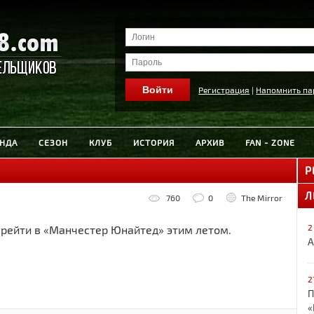
Регистрация
|
Напомнить па
НДА
СЕЗОН
КЛУБ
ИСТОРИЯ
АРХИВ
FAN - ZONE
Р
Л
760
0
The Mirror
2
рейти в «Манчестер Юнайтед» этим летом.
А
2
П
«