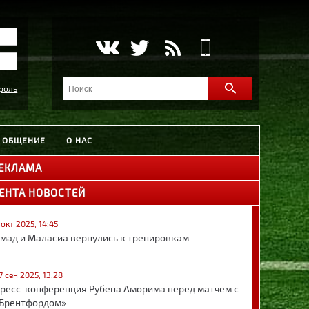
роль
ОБЩЕНИЕ
О НАС
ЕКЛАМА
ЕНТА НОВОСТЕЙ
 окт 2025, 14:45
мад и Маласиа вернулись к тренировкам
7 сен 2025, 13:28
ресс-конференция Рубена Аморима перед матчем с
Брентфордом»