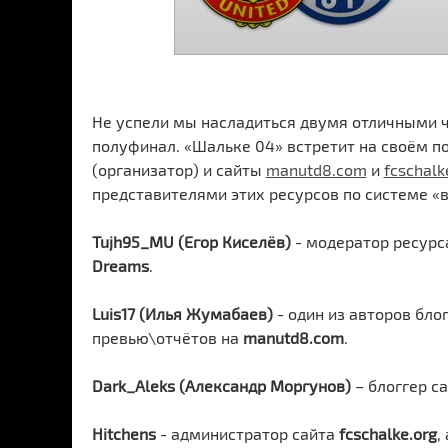
Не успели мы насладиться двумя отличными 
полуфинал. «Шальке 04» встретит на своём п
(организатор) и сайты
manutd8.com
и
fcschalk
представителями этих ресурсов по системе «в
Tujh95_MU (Егор Киселёв)
- модератор ресур
Dreams
.
Luis17 (Илья Жумабаев)
- один из авторов бло
превью\отчётов на
manutd8.com
.
Dark_Aleks (Александр Моргунов)
– блоггер с
Hitchens
- администратор сайта
fcschalke.org
,