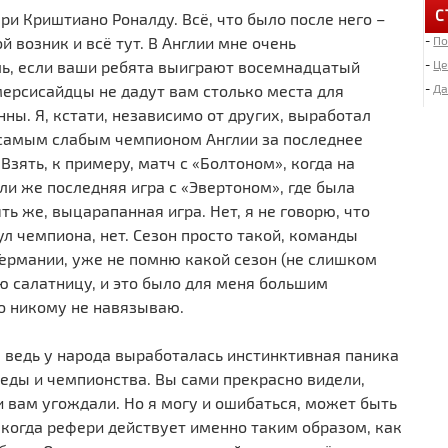
С
ри Криштиано Роналду. Всё, что было после него –
й возник и всё тут. В Англии мне очень
-
По
6
«
ль, если ваши ребята выиграют восемнадцатый
-
Це
мерсисайдцы не дадут вам столько места для
-
Да
нны. Я, кстати, независимо от других, выработал
4
Д
 самым слабым чемпионом Англии за последнее
 Взять, к примеру, матч с «Болтоном», когда на
и же последняя игра с «Эвертоном», где была
2
ь же, выцарапанная игра. Нет, я не говорю, что
И
«
л чемпиона, нет. Сезон просто такой, команды
Германии, уже не помню какой сезон (не слишком
ю салатницу, и это было для меня большим
2
Л
го никому не навязываю.
я ведь у народа выработалась инстинктивная паника
1
беды и чемпионства. Вы сами прекрасно видели,
М
и вам угождали. Но я могу и ошибаться, может быть
 когда рефери действует именно таким образом, как
1