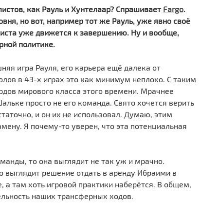
листов, как Рауль и Хунтелаар? Спрашивает
Fargo
.
вня, но вот, например тот же Рауль, уже явно своё
листа уже движется к завершению. Ну и вообще,
рной политике.
няя игра Рауля, его карьера ещё далека от
олов в 43-х играх это как минимум неплохо. С таким
дов мирового класса этого времени. Мрачнее
альке просто не его команда. Свято хочется верить
статочно, и он их не использовал. Думаю, этим
амену. Я почему-то уверен, что эта потенциальная
манды, то она выглядит не так уж и мрачно.
о выглядит решение отдать в аренду Ибраими в
, а там хоть игровой практики наберётся. В общем,
ельность наших трансферных ходов.