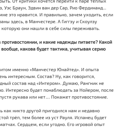
ыть. От критики хочется перейти к паре тёплых
«
Л
, Уэс Браун, Эдвин ван дер Сар, Рио Фердинанд...
мне это нравится. И правильно, зачем уходить, если
аны здесь, в Манчестере. А Гиггзу и Скоулзу
1
, которую они нашли в себе силы переживать.
«
п
м противостоянии, и какие надежды питаете? Какой
 вообще, какова будет тактика, учитывая серию
ритом именно «Манчестер Юнайтед». И опыта
ень интересным. Состав? Ну, как говорится,
дный состав над «Интером». Думаю, Рангник не
но. Интересно будет понаблюдать за Нойером, после
 спустя рукава или нет… Покажет противостояние.
нь как никто другой пригодился нам и недавно
стой трёп, тем более из уст Рауля. Испанец будет
атчах. Сердцем, если угодно. Его игровой опыт