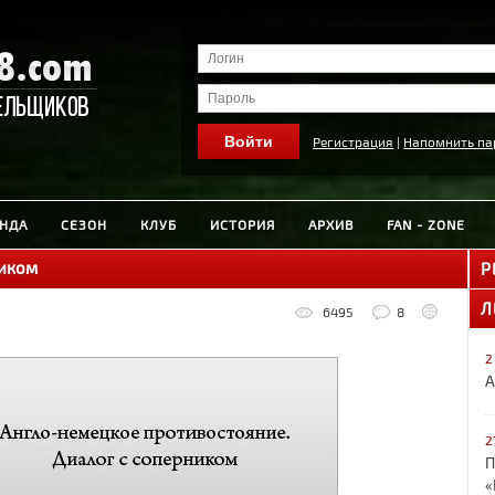
Регистрация
|
Напомнить па
НДА
СЕЗОН
КЛУБ
ИСТОРИЯ
АРХИВ
FAN - ZONE
ником
Р
Л
6495
8
2
А
2
П
«