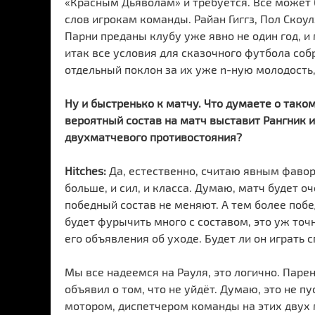
«Красным Дьяволам» и требуется. Всё может б
слов игрокам команды. Райан Гиггз, Пол Скоулз
Парни преданы клубу уже явно не один год, и 
итак все условия для сказочного футбола собр
отдельный поклон за их уже n-ную молодость
Ну и быстренько к матчу. Что думаете о тако
вероятный состав на матч выставит Рангник и
двухматчевого противостояния?
Hitches:
Да, естественно, считаю явным фаво
больше, и сил, и класса. Думаю, матч будет оч
победный состав не меняют. А тем более побе
будет фурычить много с составом, это уж точ
его объявления об уходе. Будет ли он играть
Мы все надеемся на Рауля, это логично. Паре
объявил о том, что не уйдёт. Думаю, это не пу
мотором, диспетчером команды на этих двух м