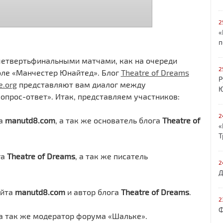
2
«
п
четвертьфинальными матчами, как на очереди
2
оле «Манчестер Юнайтед». Блог
Theatre of Dreams
Р
e.org
представляют вам диалог между
Ю
опрос-ответ». Итак, представляем участников:
2
са
manutd8.com
, а так же основатель блога
Theatre of
«
Т
га
Theatre of Dreams
, а так же писатель
2
Д
айта
manutd8.com
и автор блога
Theatre of Dreams
.
2
Ф
 а так же модератор форума «Шальке».