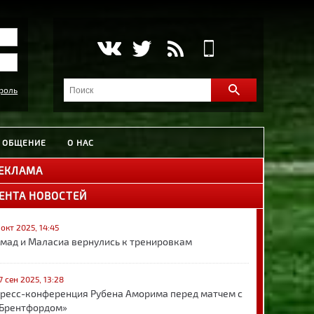
роль
ОБЩЕНИЕ
О НАС
ЕКЛАМА
ЕНТА НОВОСТЕЙ
 окт 2025, 14:45
мад и Маласиа вернулись к тренировкам
7 сен 2025, 13:28
ресс-конференция Рубена Аморима перед матчем с
Брентфордом»