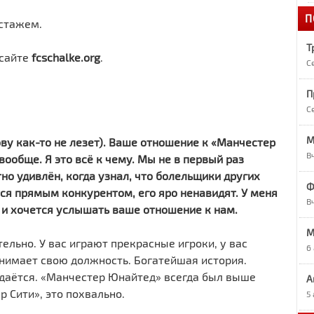
П
1
стажем.
«
Т
 сайте
fcschalke.org
.
С
1
А
П
С
1
О
М
ову как-то не лезет). Ваше отношение к «Манчестер
В
ообще. Я это всё к чему. Мы не в первый раз
но удивлён, когда узнал, что болельщики других
1
Ф
Р
я прямым конкурентом, его яро ненавидят. У меня
В
у и хочется услышать ваше отношение к нам.
9
M
Р
ельно. У вас играют прекрасные игроки, у вас
6
анимает свою должность. Богатейшая история.
удаётся. «Манчестер Юнайтед» всегда был выше
А
9
7
 Сити», это похвально.
5
в