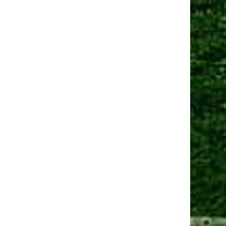
Манчестер Юнайтед» договорился о трансфере
амменса
 сен 2025, 13:06
Юнайтед» рассматривает Мартинеса и Ламменса
еред дедлайном
Ещё новости