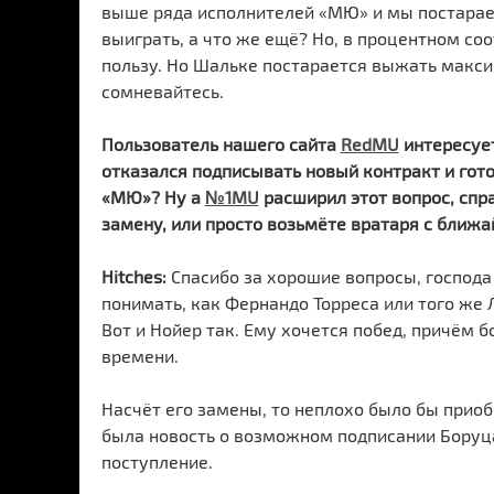
выше ряда исполнителей «МЮ» и мы постараем
выиграть, а что же ещё? Но, в процентном со
пользу. Но Шальке постарается выжать максим
сомневайтесь.
Пользователь нашего сайта
RedMU
интересует
отказался подписывать новый контракт и гото
«МЮ»? Ну а
№1MU
расширил этот вопрос, спр
замену, или просто возьмёте вратаря с ближ
Hitches:
Спасибо за хорошие вопросы, господ
понимать, как Фернандо Торреса или того же
Вот и Нойер так. Ему хочется побед, причём бо
времени.
Насчёт его замены, то неплохо было бы приобр
была новость о возможном подписании Боруца.
поступление.