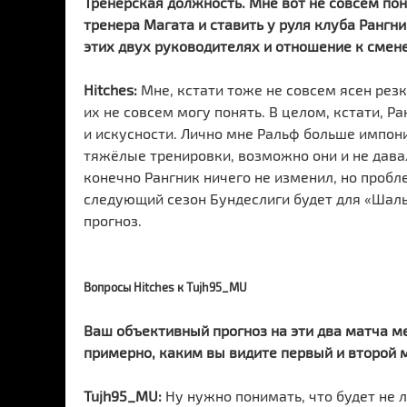
Тренерская должность. Мне вот не совсем пон
тренера Магата и ставить у руля клуба Рангн
этих двух руководителях и отношение к смене
Hitches:
Мне, кстати тоже не совсем ясен резки
их не совсем могу понять. В целом, кстати, Р
и искусности. Лично мне Ральф больше импони
тяжёлые тренировки, возможно они и не давал
конечно Рангник ничего не изменил, но пробле
следующий сезон Бундеслиги будет для «Шальк
прогноз.
Вопросы Hitches к Tujh95_MU
Ваш объективный прогноз на эти два матча 
примерно, каким вы видите первый и второй 
Tujh95_MU:
Ну нужно понимать, что будет не ле