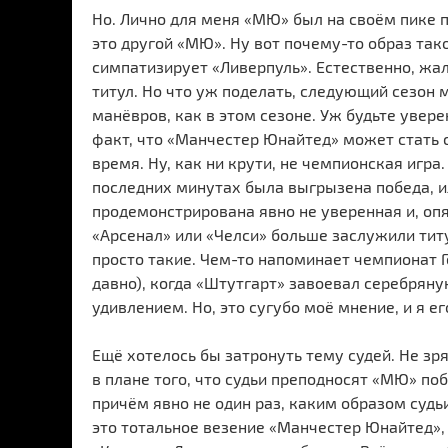
Но. Лично для меня «МЮ» был на своём пике п
это другой «МЮ». Ну вот почему-то образ тако
симпатизирует «Ливерпуль». Естественно, жа
титул. Но что уж поделать, следующий сезон 
манёвров, как в этом сезоне. Уж будьте увере
факт, что «Манчестер Юнайтед» может стать
время. Ну, как ни крути, не чемпионская игра.
последних минутах была выгрызена победа, ил
продемонстрирована явно не уверенная и, опят
«Арсенал» или «Челси» больше заслужили титу
просто такие. Чем-то напоминает чемпионат 
давно), когда «Штутгарт» завоевал серебряну
удивлением. Но, это сугубо моё мнение, и я е
Ещё хотелось бы затронуть тему судей. Не зр
в плане того, что судьи преподносят «МЮ» по
причём явно не один раз, каким образом судь
это тотальное везение «Манчестер Юнайтед»,