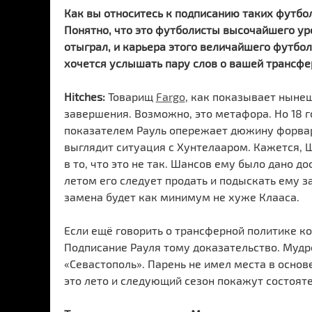
Как вы относитесь к подписанию таких футбо
Понятно, что это футболисты высочайшего уро
отыграл, и карьера этого величайшего футбо
хочется услышать пару слов о вашей трансфе
Hitches:
Товарищ
Fargo
, как показывает нынеш
завершения. Возможно, это метафора. Но 18 г
показателем Рауль опережает дюжину форвар
выглядит ситуация с Хунтелааром. Кажется, Ш
в то, что это не так. Шансов ему было дано до
летом его следует продать и подыскать ему з
замена будет как минимум не хуже Клааса.
Если ещё говорить о трансферной политике ко
Подписание Рауля тому доказательство. Мудр
«Севастополь». Парень не имел места в основе
это лето и следующий сезон покажут состоят