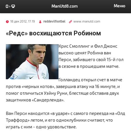
Меню
ManUtd8.com
18 дек 2012, 17:19
reddevilfootbal
www.manutd.com
«Редс» восхищаются Робином
Крис Смоллинг и Фил Джонс
высоко ценят Робина ван
Перси, забившего свой 15-й гол
в сезоне в прошедшем матче.
Голландец открыл счет в матче
против «черных котов», завершив атаку на 16 минуте, и
помог отличиться Уэйну Руни, блестяще обставив двух
защитников «Сандерленда».
Ван Перси находится «в ударе» с самого переезда на «Олд
Траффорд» летом, и его одноклубники считают, что
играть с ним - одно удовольствие.