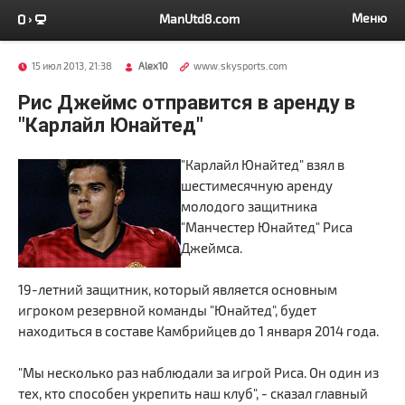
Меню
ManUtd8.com
15 июл 2013, 21:38
Alex10
www.skysports.com
Рис Джеймс отправится в аренду в
"Карлайл Юнайтед"
"Карлайл Юнайтед" взял в
шестимесячную аренду
молодого защитника
"Манчестер Юнайтед" Риса
Джеймса.
19-летний защитник, который является основным
игроком резервной команды "Юнайтед", будет
находиться в составе Камбрийцев до 1 января 2014 года.
"Мы несколько раз наблюдали за игрой Риса. Он один из
тех, кто способен укрепить наш клуб", - сказал главный