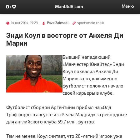
Меню
ManUtd8.com
14 окт 2014, 15:23
PavelZalesski
sportsmole.co.uk
Энди Коул в восторге от Анхеля Ди
Марии
Бывший нападающий
«Манчестер Юнайтед» Энди
Коул похвалил Анхеля Ди
Марию за то, как именно
футболист положил начало
своей карьеры в клубе.
Футболист сборной Аргентины прибыл на «Олд
Траффорд» в августе из «Реала Мадрид» за рекордные
для английского клуба 59.7 млн. фунтов.
Тем не менее, Коул считает, что 26-летний игрок уже