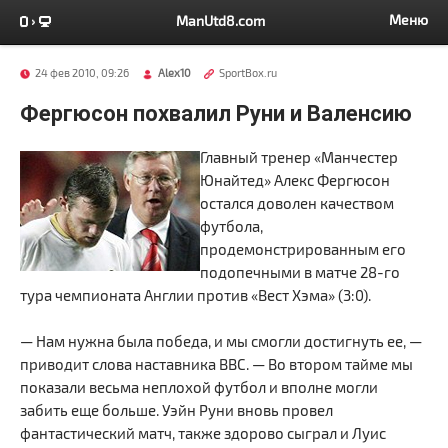
Меню
ManUtd8.com
24 фев 2010, 09:26
Alex10
SportBox.ru
Фергюсон похвалил Руни и Валенсию
Главный тренер «Манчестер
Юнайтед» Алекс Фергюсон
остался доволен качеством
футбола,
продемонстрированным его
подопечными в матче 28-го
тура чемпионата Англии против «Вест Хэма» (3:0).
— Нам нужна была победа, и мы смогли достигнуть ее, —
приводит слова наставника BBC. — Во втором тайме мы
показали весьма неплохой футбол и вполне могли
забить еще больше. Уэйн Руни вновь провел
фантастический матч, также здорово сыграл и Луис