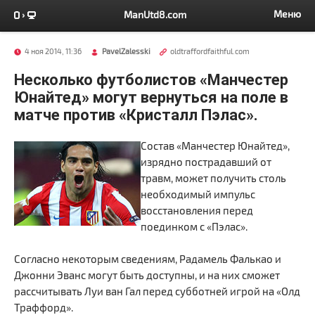
Меню
ManUtd8.com
4 ноя 2014, 11:36
PavelZalesski
oldtraffordfaithful.com
Несколько футболистов «Манчестер
Юнайтед» могут вернуться на поле в
матче против «Кристалл Пэлас».
Состав «Манчестер Юнайтед»,
изрядно пострадавший от
травм, может получить столь
необходимый импульс
восстановления перед
поединком с «Пэлас».
Согласно некоторым сведениям, Радамель Фалькао и
Джонни Эванс могут быть доступны, и на них сможет
рассчитывать Луи ван Гал перед субботней игрой на «Олд
Траффорд».