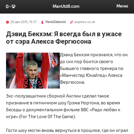
Меню
ManUtd8.com
20 дек 2015, 15:57
PavelZalesski
express.co.uk
Дэвид Бекхэм: Я всегда был в ужасе
от сэра Алекса Фергюсона
Дэвид Бекхэм признался, что он
до сих пор боится своего
бывшего главного тренера по
«Манчестер Юнайтед» Алекса
Фергюсона.
Экс-полузащитник сборной Англии сделал такое
признание в пятничном шоу Грэма Нортона, во время
беседы о документальном фильме BBC «Ради любви к
игре» (For The Love Of The Game).
Гости шоу могли вновь вернуться в прошлое, где он играл