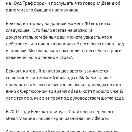
на «Олд Траффорд» и послушать, что говорил Дэвид об
одном из его бывших наставников.
Бекхэм, которому на данный момент 40 лет, сказал
следующее: "Это было всегда нервозно. В
документальном фильме вы можете увидеть, что я
действительно очень нервничаю. У него была власть над
игроками. Мы буквально каменели от него. Был страх и
уважение, но в основном страх".
Бекхэм, который, в настоящее время, занимается
созданием футбольной команды в Майами, также
поведал о том, чего известно не было: однажды он пил
вино с Фергюсоном во время обеда, хотя прошло уже 12
лет с тех пор, как он играл под руководством шотландца.
В 2003 году Бекхэм покинул «Юнайтед» и перешел в
«Реал Мадрид» после серии разногласий с Ферги.
Англичанин играл в Испании в течение четырех лет до