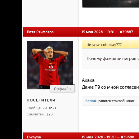
Батя Стифлера
15 мая 2026 - 19:31 —
#39687
Цитата: coldplay777
Почему фамилии негров 
Ахаха
Даже Т9 со мной согласен,
Оффлайн
ПОСЕТИТЕЛИ
Bankai
нравится это сообщение.
Сообщений:
1621
Симпатий:
223
Dwayne
19 мая 2026 - 19:20 —
#39688