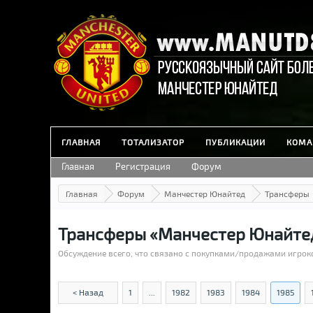
ГЛАВНАЯ
ТОТАЛИЗАТОР
ПУБЛИКАЦИИ
КОМА
Главная
Регистрация
Форум
Главная
Форум
Манчестер Юнайтед
Трансферы
Трансферы «Манчестер Юнайте
Обсуждение всего, что связано с покупками/продажами игрок
< Назад
1
...
1982
1983
1984
1985