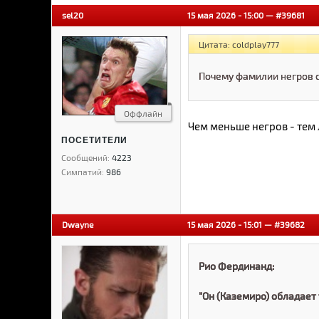
sel20
15 мая 2026 - 15:00 —
#39681
Цитата: coldplay777
Почему фамилии негров 
Оффлайн
Чем меньше негров - тем
ПОСЕТИТЕЛИ
Сообщений:
4223
Симпатий:
986
Dwayne
15 мая 2026 - 15:01 —
#39682
Рио Фердинанд:
"Он (Каземиро) обладает 