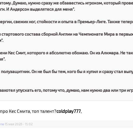
этому. Думаю, нужно сразу же обзавестись игроком, который прове
и. И Андерсон выделятеся для меня".
ергии, свежих ног, стойкости и опыта в Премьер-Лиге. Также тепе
м стартового состава сборной Англии на Чемпионате Мира в первых 
".
ени Кес Смит, которого я абсолютно обожаю. Он из Алкмара. Не та
я".
 полузащитник. Он не был бы тем, кого бы я купил и сразу стал вы
захотел упускать его, потому что, думаю, нам нужно два или три игр
про Кес Смита, топ талент?
coldplay777
,
yne
15 мая 2026 - 15:02