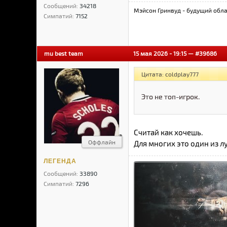
Сообщений:
34218
Мэйсон Гринвуд - будущий обла
Симпатий:
7152
mu best team
15 мая 2026 - 19:15 —
#39686
Цитата: coldplay777
Это не топ-игрок.
Считай как хочешь.
Оффлайн
Для многих это один из лу
ЛЕГЕНДА
Сообщений:
33890
Симпатий:
7296