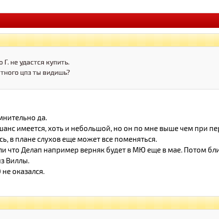
Г. не удастся купить.
тного цпз ты видишь?
мнительно да.
анс имеется, хоть и небольшой, но он по мне выше чем при перв
сь, в плане слухов еще может все поменяться.
 что Делап например верняк будет в МЮ еще в мае. Потом бл
з Виллы.
 не оказался.