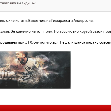
тного цпз ты видишь?
плохие кстати. Выше чем на Гимараеса и Андерсона.
длил. Он конечно не топ прям. Но абсолютно крутой сезон прове
родавали при ЭТХ, считал что зря. Не дали шанса пацану совсем