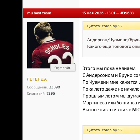
mu best team
15 мая 2026 - 15:01 —
#39683
Цитата: coldplay777
Андерсон/Чуамени/Бруно 
Какого еще топового опы
Оффлайн
Этого мы пока не знаем.
С Андерсоном и Бруно со
ЛЕГЕНДА
По Чуамени мне кажется ш
Сообщений:
33890
Пока лето даже не начало
Симпатий:
7296
Прошлым летом мы думали
Мартинеса или Уоткинса и
В итоге никто из них в МЮ
Цитата: coldplay777