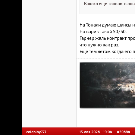
Какого еще топового опы
На Тонали думаю шансы не
Но варик такой 50/50.
Гарнер жаль контракт про
что нужно как раз.
Еще тем летом когда его п
coldplay777
15 мая 2026 - 19:04 —
#39684