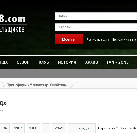
Регистрация
|
Напомнить па
НДА
СЕЗОН
КЛУБ
ИСТОРИЯ
АРХИВ
FAN - ZONE
Трансферы «Манчестер Юнайтед»
д»
ов.
1986
1987
1988
...
2049
Вперед >
Страница 1985 из 204