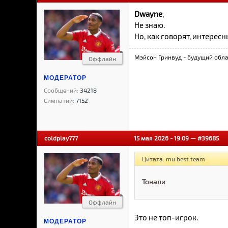
Dwayne
,
Не знаю.
Но, как говорят, интересн
Мэйсон Гринвуд - будущий обла
Оффлайн
МОДЕРАТОР
Сообщений:
34218
Симпатий:
7152
coldplay777
15 мая 2026 - 19:09 —
#39685
Цитата: mu best team
Тонали
Оффлайн
Это не топ-игрок.
МОДЕРАТОР