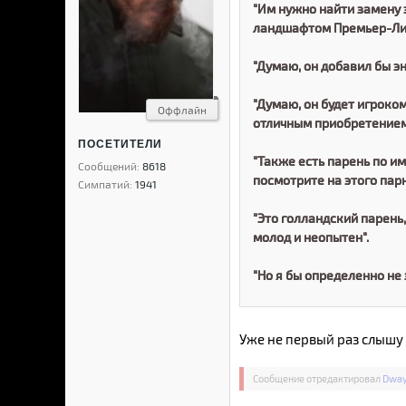
"Им нужно найти замену 
ландшафтом Премьер-Лиг
"Думаю, он добавил бы эн
"Думаю, он будет игроко
Оффлайн
отличным приобретением
ПОСЕТИТЕЛИ
"Также есть парень по им
Сообщений:
8618
посмотрите на этого парн
Симпатий:
1941
"Это голландский парень,
молод и неопытен".
"Но я бы определенно не 
Уже не первый раз слышу 
Сообщение отредактировал
Dwa