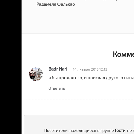
Радамеля Фалькао
Комме
Badr Hari
14 января 2015 12:15
я бы продал его, и поискал другого на
Ответить
Посетители, находящиеся в группе
Гости
, не