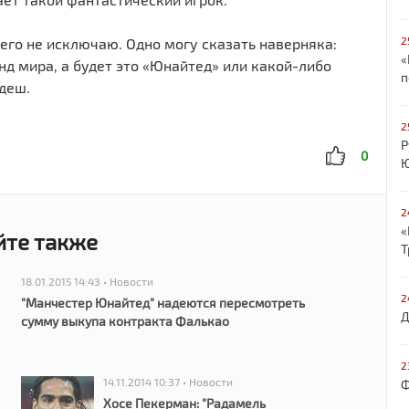
2
его не исключаю. Одно могу сказать наверняка:
«
нд мира, а будет это «Юнайтед» или какой-либо
п
деш.
2
Р
0
Ю
2
«
йте также
Т
18.01.2015 14:43 • Новости
2
"Манчестер Юнайтед" надеются пересмотреть
Д
сумму выкупа контракта Фалькао
2
14.11.2014 10:37 • Новости
Ф
Хосе Пекерман: "Радамель