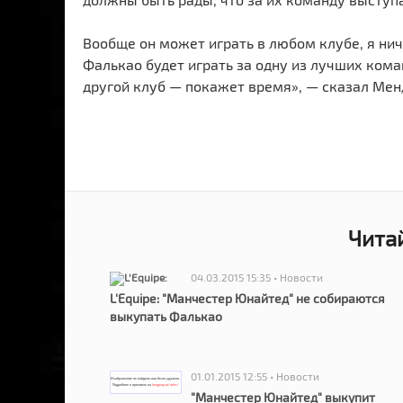
Вообще он может играть в любом клубе, я нич
Фалькао будет играть за одну из лучших кома
другой клуб — покажет время», — сказал Мен
Чита
04.03.2015 15:35 • Новости
L'Equipe: "Манчестер Юнайтед" не собираются
выкупать Фалькао
01.01.2015 12:55 • Новости
"Манчестер Юнайтед" выкупит