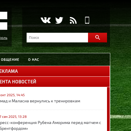
роль
ОБЩЕНИЕ
О НАС
ЕКЛАМА
ЕНТА НОВОСТЕЙ
 окт 2025, 14:45
мад и Маласиа вернулись к тренировкам
7 сен 2025, 13:28
ресс-конференция Рубена Аморима перед матчем с
Брентфордом»