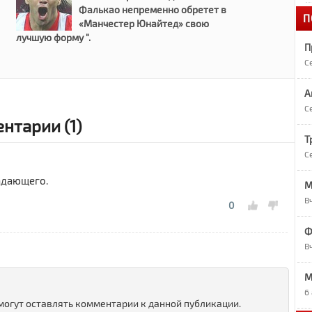
Фалькао непременно обретет в
П
1
«Манчестер Юнайтед» свою
«
лучшую форму ".
П
С
1
А
А
С
нтарии (1)
1
О
Т
С
1
падающего.
М
Р
В
0
9
Ф
Р
В
M
9
7
6
 могут оставлять комментарии к данной публикации.
в