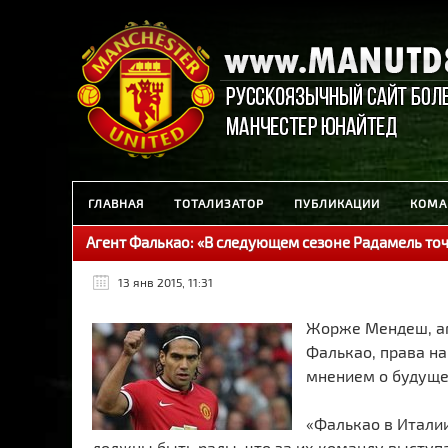
ГЛАВНАЯ
ТОТАЛИЗАТОР
ПУБЛИКАЦИИ
КОМА
Агент Фалькао: «В следующем сезоне Радамель точ
13 янв 2015, 11:31
Жорже Мендеш, а
Фалькао, права н
мнением о будуще
«Фалькао в Итали
должны быть рады, что за их команду выступа