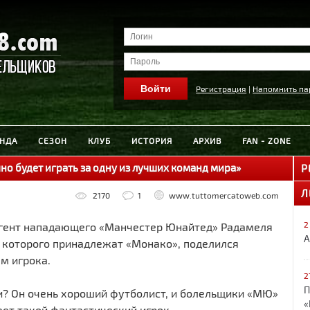
Регистрация
|
Напомнить па
НДА
СЕЗОН
КЛУБ
ИСТОРИЯ
АРХИВ
FAN - ZONE
но будет играть за одну из лучших команд мира»
Р
Л
2170
1
www.tuttomercatoweb.com
2
гент нападающего «Манчестер Юнайтед» Радамеля
А
а которого принадлежат «Монако», поделился
м игрока.
2
П
и? Он очень хороший футболист, и болельщики «МЮ»
«
ет такой фантастический игрок.