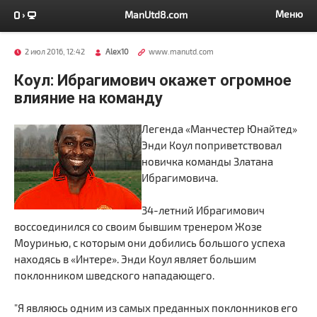
Меню
ManUtd8.com
2 июл 2016, 12:42
Alex10
www.manutd.com
Коул: Ибрагимович окажет огромное
влияние на команду
Легенда «Манчестер Юнайтед»
Энди Коул поприветствовал
новичка команды Златана
Ибрагимовича.
34-летний Ибрагимович
воссоединился со своим бывшим тренером Жозе
Моуринью, с которым они добились большого успеха
находясь в «Интере». Энди Коул являет большим
поклонником шведского нападающего.
"Я являюсь одним из самых преданных поклонников его