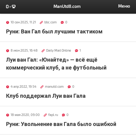
Меню
ManUtd8.com
10 сен 2025, 11:21
bbc.com
0
Руни: Ван Гал был лучшим тактиком
8 июн 2025, 16:48
Daily Mail Online
1
Луи ван Гал: «Юнайтед» — всё ещё
коммерческий клуб, а не футбольный
4 апр 2022, 19:54
manutd.com
0
Клуб поддержал Луи ван Гала
18 мая 2020, 09:00
fapl.ru
0
Руни: Увольнение ван Гала было ошибкой