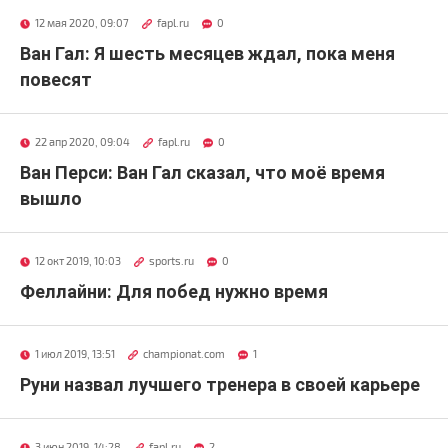
12 мая 2020, 09:07
fapl.ru
0
Ван Гал: Я шесть месяцев ждал, пока меня
повесят
22 апр 2020, 09:04
fapl.ru
0
Ван Перси: Ван Гал сказал, что моё время
вышло
12 окт 2019, 10:03
sports.ru
0
Феллайни: Для побед нужно время
1 июл 2019, 13:51
championat.com
1
Руни назвал лучшего тренера в своей карьере
3 июн 2019, 14:28
fapl.ru
2