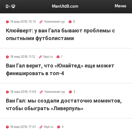
Меню
ManUtd8.com
19 мар 2016, 10:13
Чемпионат.ру
0
Клюйверт: у ван Гала бывают проблемы с
опытными футболистами
18 мар 2016, 11:12
fapl.ru
1
Ван Гал верит, что «Юнайтед» еще может
финишировать в топ-4
18 мар 2016, 11:09
Чемпионат.ру
3
Ван Гал: мы создали достаточно моментов,
чтобы обыграть «Ливерпуль»
16 мар 2016, 17:01
fapl.ru
4