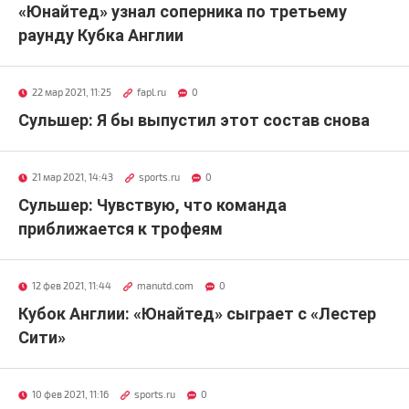
«Юнайтед» узнал соперника по третьему
раунду Кубка Англии
22 мар 2021, 11:25
fapl.ru
0
Сульшер: Я бы выпустил этот состав снова
21 мар 2021, 14:43
sports.ru
0
Сульшер: Чувствую, что команда
приближается к трофеям
12 фев 2021, 11:44
manutd.com
0
Кубок Англии: «Юнайтед» сыграет с «Лестер
Сити»
10 фев 2021, 11:16
sports.ru
0