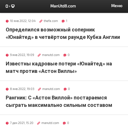
Меню
ManUtd8.com
10 янв 2022, 12:04
thefa.com
1
Определился возможный соперник
«Юнайтед» в четвёртом раунде Кубка Англии
9 янв 2022, 19:09
manutd.com
0
Известны кадровые потери «Юнайтед» на
матч против «Астон Виллы»
8 янв 2022, 19:03
manutd.com
0
Рангник: С «Астон Виллой» постараемся
сыграть максимально сильным составом
7 дек 2021, 15:20
manutd.com
0